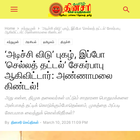
Home
சற்றுமுன்
‘அடிச்சி விடு’ புகழ், இப்போ ‘செல்லத் தட்டல்’ சேகர்பாபு
ஆகிவிட்டார்: அண்ணாமலை கிண்டல்!
சற்றுமுன்
அரசியல்
தமிழகம்
திருச்சி
‘அடிச்சி விடு’ புகழ், இப்போ
‘செல்லத் தட்டல்’ சேகர்பாபு
ஆகிவிட்டார்: அண்ணாமலை
கிண்டல்!
அது என்ன, திமுக தலைவர்கள் மட்டும் சாதாரண பொதுமக்களை
அன்பாகத் தட்டிக் கொடுக்கும்போதெல்லாம், முகத்தை அப்படி
கோபமாக வைத்துக் கொள்கிறீர்கள்?
By
தினசரி செய்திகள்
-
March 10, 2026 11:09 PM