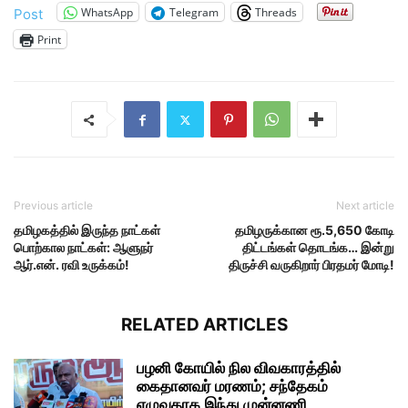
WhatsApp
Telegram
Threads
Post
Print
Previous article
Next article
தமிழகத்தில் இருந்த நாட்கள்
தமிழருக்கான ரூ.5,650 கோடி
பொற்கால நாட்கள்: ஆளுநர்
திட்டங்கள் தொடங்க… இன்று
ஆர்.என். ரவி உருக்கம்!
திருச்சி வருகிறார் பிரதமர் மோடி!
RELATED ARTICLES
பழனி கோயில் நில விவகாரத்தில்
கைதானவர் மரணம்; சந்தேகம்
எழுவதாக இந்து முன்னணி