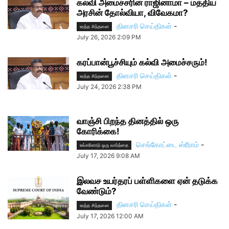
கல்வி அமைச்சரின் ராஜினாமா – மத்திய
அரசின் தோல்வியா, விவேகமா?
தினசரி செய்திகள்
-
உரத்த சிந்தனை
July 26, 2026 2:09 PM
கரப்பான்பூச்சியும் கல்வி அமைச்சரும்!
தினசரி செய்திகள்
-
உரத்த சிந்தனை
July 24, 2026 2:38 PM
வாஞ்சி பிறந்த தினத்தில் ஒரு
கோரிக்கை!
செங்கோட்டை ஸ்ரீராம்
-
உங்களோடு ஒரு வார்த்தை
July 17, 2026 9:08 AM
இலவச உயர்தரப் பள்ளிகளை ஏன் தடுக்க
வேண்டும்?
தினசரி செய்திகள்
-
உரத்த சிந்தனை
July 17, 2026 12:00 AM