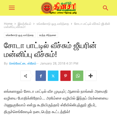
Home
இலக்கியம்
உங்களோடு ஒரு வார்த்தை
சோடா பாட்டில் வீச்சும் ஜீயரின்
மன்னிப்பு வீச்சும்!
உங்களோடு ஒரு வார்த்தை
உரத்த சிந்தனை
சோடா பாட்டில் வீச்சும் ஜீயரின்
மன்னிப்பு வீச்சும்!
By
செங்கோட்டை ஸ்ரீராம்
-
January 28, 2018 4:31 PM
எங்களாலும் சோடா பாட்டில் வீச முடியும்; ஆனால் நாங்கள் அமைதி
வழியை போதிக்கிறோம்… அகிம்சை வழியில் இந்தப் பிரச்னையை
அணுகுவோம் என்று கூறியிருந்தார் ஸ்ரீவில்லிபுத்தூர் ஜீயர்,
திருச்செங்கோடில் நடைபெற்ற கூட்டத்தில்!