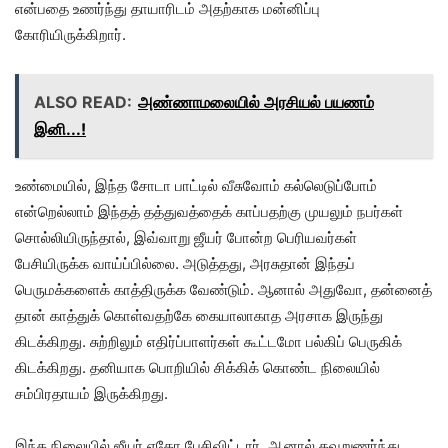
என்பதை உணர்ந்து தாயாரிடம் அதற்காக மன்னிப்பு
கோரியிருக்கிறார்.
ALSO READ:
அண்ணாமலையில் அரசியல் பயணம்
இனி...!
உண்மையில், இந்த சோடா பாட்டில் வீசுவோம் கல்லெடுப்போம்
என்றெல்லாம் இந்தத் தத்துவத்தைக் காப்பதற்கு முயலும் நபர்கள்
சொல்லியிருந்தால், இவ்வாறு ஜீயர் போன்ற பெரியவர்கள்
பேசியிருக்க வாய்ப்பில்லை. அடுத்தது, அரசுதான் இந்தப்
பெருமக்களைக் காத்திருக்க வேண்டும். ஆனால் அதுவோ, தன்னைத்
தான் காத்துக் கொள்வதற்கே கையாலாகாத அரசாக இருந்து
கிடக்கிறது. சுற்றிலும் எதிர்ப்பாளர்கள் கூட்டமோ பல்கிப் பெருகிக்
கிடக்கிறது. தனியாக பொறியில் சிக்கிக் கொண்ட நிலையில்
சம்பிரதாயம் இருக்கிறது.
இந்த நிலையில் ஜீயர் ஏதோ பேசிவிட்டார். ஆனால் தவறுணர்ந்து