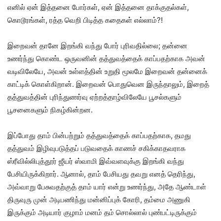
எனில் ஏன் இத்தனை போர்கள், ஏன் இத்தனை தாக்குதல்கள்,
கொடூரங்கள், ரத்த வெறி பிடித்த கதைகள் எல்லாம்?!
இறைவன் தானே இறங்கி வந்து போர் புரிவதில்லை; தன்னை
உணர்ந்து கொண்ட ஒருவனின் தத்துவத்தைக் காப்பதற்காக அவன்
வடிவிலேயே, அவன் உள்ளத்தின் உறுதி மூலமே இறைவன் தன்னைக்
காட்டிக் கொள்கிறான். இறைவன் பொதுவென இருந்தாலும், இறைத்
தத்துவத்தின் புரிந்துணர்வு ஏற்றத்தாழ்விலேயே பூசல்களும்
பூசனைகளும் நிகழ்கின்றன.
இப்போது தாம் பின்பற்றும் தத்துவத்தைக் காப்பதற்காக, தமது
தத்துவம் இழிவுபடுத்தப் படுவதைக் காணச் சகிக்காதவராக
ஸ்ரீவில்லிபுத்தூர் ஜீயர் ஸ்வாமி இவ்வளவுக்கு இறங்கி வந்து
பேசியிருக்கிறார். ஆனால், தாம் பேசியது தவறு எனத் தெரிந்து,
அவ்வாறு பேசுவதற்குத் தாம் யார் என்று உணர்ந்து, அதே ஆண்டாள்
திருவுரு முன் அடிபணிந்து மன்னிப்புக் கோரி, தம்மை அணுகி
இருக்கும் அடியார் குழாம் மனம் தம் சொல்லால் புண்பட்டிருக்கும்