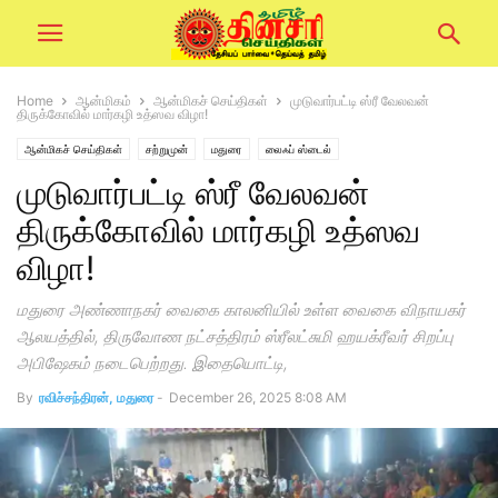
Home
ஆன்மிகம்
ஆன்மிகச் செய்திகள்
முடுவார்பட்டி ஸ்ரீ வேலவன்
திருக்கோவில் மார்கழி உத்ஸவ விழா!
ஆன்மிகச் செய்திகள்
சற்றுமுன்
மதுரை
லைஃப் ஸ்டைல்
முடுவார்பட்டி ஸ்ரீ வேலவன்
திருக்கோவில் மார்கழி உத்ஸவ
விழா!
மதுரை அண்ணாநகர் வைகை காலனியில் உள்ள வைகை விநாயகர்
ஆலயத்தில், திருவோண நட்சத்திரம் ஸ்ரீலட்சுமி ஹயக்ரீவர் சிறப்பு
அபிஷேகம் நடைபெற்றது. இதையொட்டி,
By
ரவிச்சந்திரன், மதுரை
-
December 26, 2025 8:08 AM