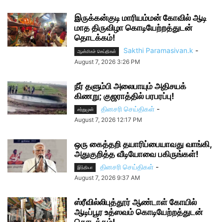
இருக்கன்குடி மாரியம்மன் கோவில் ஆடி
மாத திருவிழா கொடியேற்றத்துடன்
தொடக்கம்!
Sakthi Paramasivan.k
-
ஆன்மிகச் செய்திகள்
August 7, 2026 3:26 PM
நீர் தளும்பி அலைபாயும் அதிசயக்
கிணறு; குஜராத்தில் பரபரப்பு!
தினசரி செய்திகள்
-
சற்றுமுன்
August 7, 2026 12:17 PM
ஒரு கைத்தறி தயாரிப்பையாவது வாங்கி,
அதுகுறித்த வீடியோவை பகிருங்கள்!
தினசரி செய்திகள்
-
இந்தியா
August 7, 2026 9:37 AM
ஸ்ரீவில்லிபுத்தூர் ஆண்டாள் கோயில்
ஆடிப்பூர உத்ஸவம் கொடியேற்றத்துடன்
தொடக்கம்!