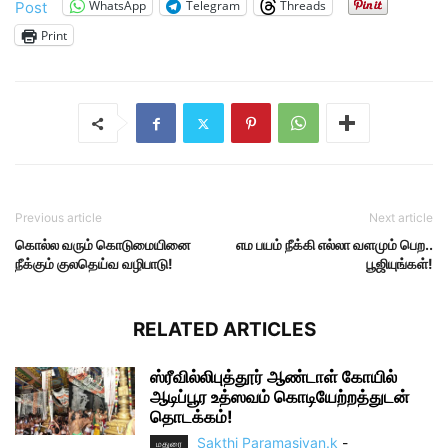
WhatsApp
Telegram
Threads
Post
Print
Previous article
Next article
கொல்ல வரும் கொடுமையினை
எம பயம் நீக்கி எல்லா வளமும் பெற..
நீக்கும் குலதெய்வ வழிபாடு!
பூஜியுங்கள்!
RELATED ARTICLES
ஸ்ரீவில்லிபுத்தூர் ஆண்டாள் கோயில்
ஆடிப்பூர உத்ஸவம் கொடியேற்றத்துடன்
தொடக்கம்!
Sakthi Paramasivan.k
-
மதுரை