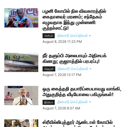
பழனி கோயில் நில விவகாரத்தில்
கைதானவர் மரணம்; சந்தேகம்
எழுவதாக இந்து முன்னணி
குற்றச்சாட்டு!
தினசரி செய்திகள்
-
அரசியல்
August 8, 2026 11:23 PM
நீர் தளும்பி அலைபாயும் அதிசயக்
கிணறு; குஜராத்தில் பரபரப்பு!
தினசரி செய்திகள்
-
சற்றுமுன்
August 7, 2026 12:17 PM
ஒரு கைத்தறி தயாரிப்பையாவது வாங்கி,
அதுகுறித்த வீடியோவை பகிருங்கள்!
தினசரி செய்திகள்
-
இந்தியா
August 7, 2026 9:37 AM
ஸ்ரீவில்லிபுத்தூர் ஆண்டாள் கோயில்