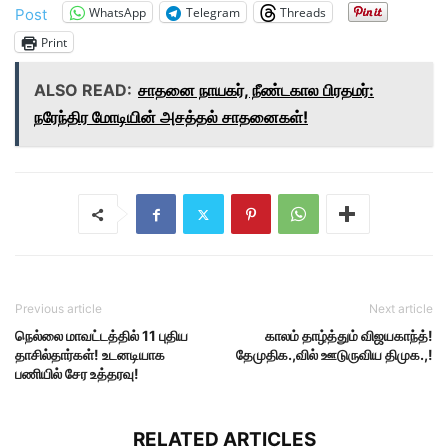
WhatsApp
Telegram
Threads
Post
Print
ALSO READ:
சாதனை நாயகர், நீண்டகால பிரதமர்:
நரேந்திர மோடியின் அசத்தல் சாதனைகள்!
Previous article
Next article
நெல்லை மாவட்டத்தில் 11 புதிய
காலம் தாழ்த்தும் விஜயகாந்த்!
தாசில்தார்கள்! உடனடியாக
தேமுதிக.,வில் ஊடுருவிய திமுக.,!
பணியில் சேர உத்தரவு!
RELATED ARTICLES