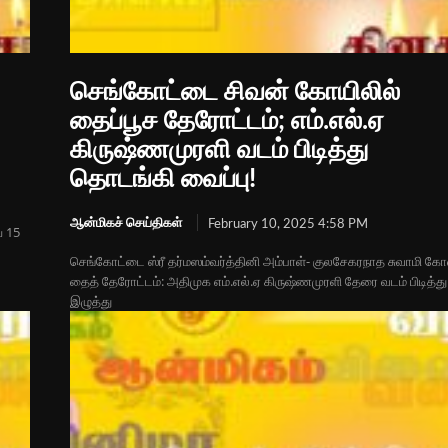
செங்கோட்டை சிவன் கோயிலில்
தைப்பூச தேரோட்டம்; எம்.எல்.ஏ
கிருஷ்ணமுரளி வடம் பிடித்து
தொடங்கி வைப்பு!
ஆன்மிகச் செய்திகள்
February 10, 2025 4:58 PM
ய 15
செங்கோட்டை ஸ்ரீ தர்மஸம்வர்த்தினி அம்பாள்- குலசேகரநாத சுவாமி கோ
தைத் தேரோட்டம்: அதிமுக எம்.எல்.ஏ கிருஷ்ணமுரளி தேரை வடம் பிடித்து
இழுத்து