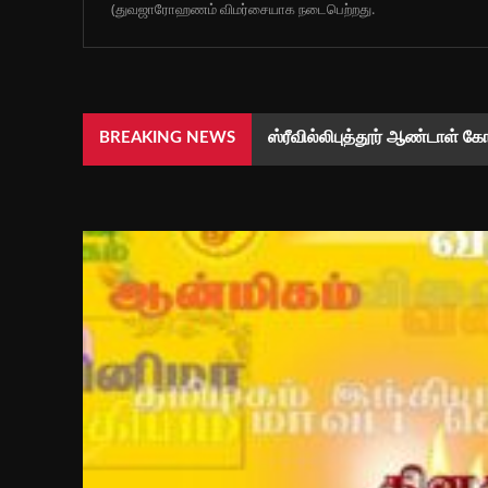
(துவஜாரோஹணம் விமர்சையாக நடைபெற்றது.
ஸ்ரீவில்லிபுத்தூர் ஆண்டாள் க
BREAKING NEWS