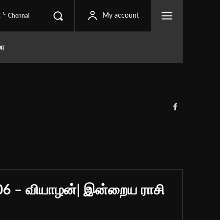
C
2
My account
Chennai
மா
06 – வியாழன்| இன்றைய ராசி