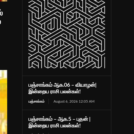
்
்
பஞ்சாங்கம் ஆக.06 – வியாழன்|
இன்றைய ராசி பலன்கள்!
பஞ்சாங்கம்
August 6, 2026 12:05 AM
பஞ்சாங்கம் – ஆக.5 – புதன் |
இன்றைய ராசி பலன்கள்!