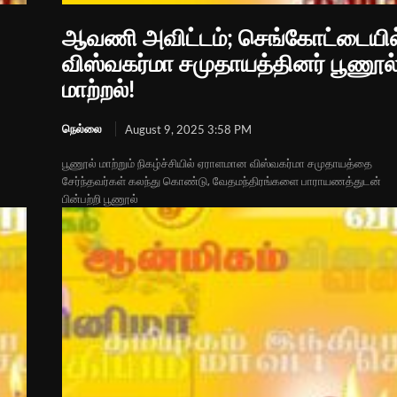
ஆவணி அவிட்டம்; செங்கோட்டையில
விஸ்வகர்மா சமுதாயத்தினர் பூணூல
மாற்றல்!
நெல்லை
August 9, 2025 3:58 PM
பூணூல் மாற்றும் நிகழ்ச்சியில் ஏராளமான விஸ்வகர்மா சமுதாயத்தை
சேர்ந்தவர்கள் கலந்து கொண்டு, வேதமந்திரங்களை பாராயணத்துடன்
பின்பற்றி பூணூல்