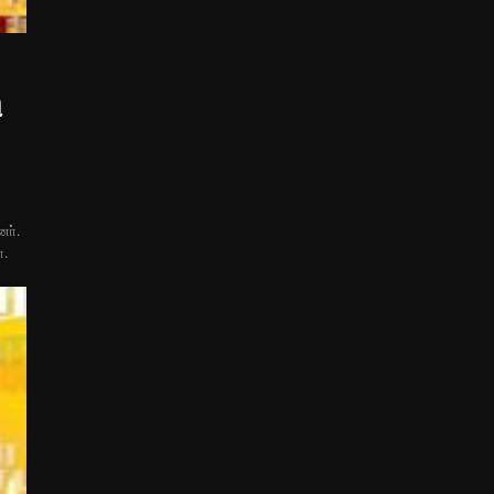
ி
னா்.
்.