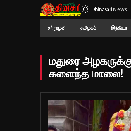
Dhinasari
News
சற்றுமுன்
தமிழகம்
இந்தியா
மதுரை அழகருக்கு
களைந்த மாலை!