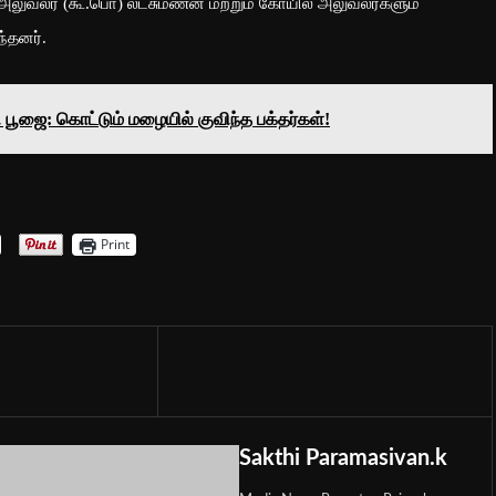
அலுவலர் (கூ.பொ) லட்சுமணன் மற்றும் கோயில் அலுவலர்களும்
ந்தனர்.
ி பூஜை: கொட்டும் மழையில் குவிந்த பக்தர்கள்!
Print
Sakthi Paramasivan.k