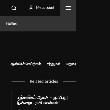
My account
சினிமா
ஆன்மிகச் செய்திகள்
சற்றுமுன்
மதுரை
Related articles
பஞ்சாங்கம் ஆக.9 – ஞாயிறு |
இன்றைய ராசி பலன்கள்!