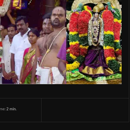
ime:
2
min.