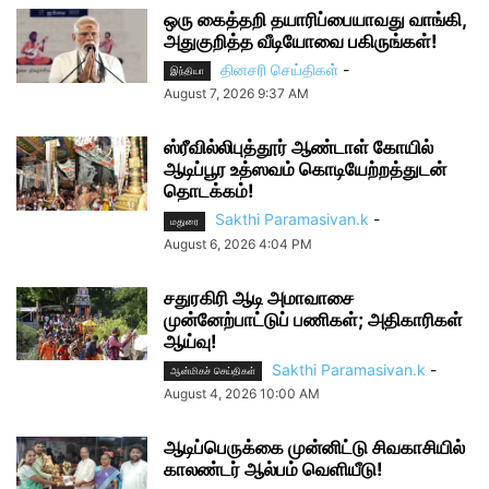
ஒரு கைத்தறி தயாரிப்பையாவது வாங்கி,
அதுகுறித்த வீடியோவை பகிருங்கள்!
தினசரி செய்திகள்
-
இந்தியா
August 7, 2026 9:37 AM
ஸ்ரீவில்லிபுத்தூர் ஆண்டாள் கோயில்
ஆடிப்பூர உத்ஸவம் கொடியேற்றத்துடன்
தொடக்கம்!
Sakthi Paramasivan.k
-
மதுரை
August 6, 2026 4:04 PM
சதுரகிரி ஆடி அமாவாசை
முன்னேற்பாட்டுப் பணிகள்; அதிகாரிகள்
ஆய்வு!
Sakthi Paramasivan.k
-
ஆன்மிகச் செய்திகள்
August 4, 2026 10:00 AM
ஆடிப்பெருக்கை முன்னிட்டு சிவகாசியில்
காலண்டர் ஆல்பம் வெளியீடு!