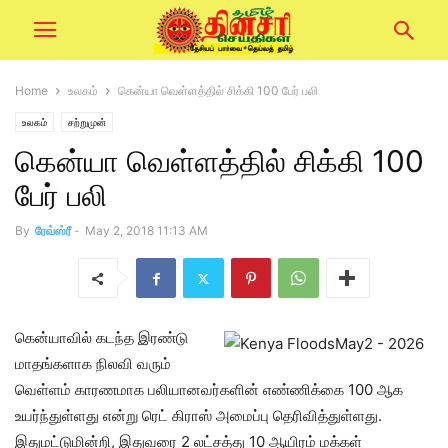
Home
உலகம்
கென்யா வெள்ளத்தில் சிக்கி 100 பேர் பலி
உலகம்
சற்றுமுன்
கென்யா வெள்ளத்தில் சிக்கி 100
பேர் பலி
By
ரேவ்ஸ்ரீ
-
May 2, 2018 11:13 AM
கென்யாவில் கடந்த இரண்டு
மாதங்களாக நிலவி வரும்
வெள்ளம் காரணமாக பலியானவர்களின் எண்ணிக்கை 100 ஆக
உயர்ந்துள்ளது என்று ரெட் கிராஸ் அமைப்பு தெரிவித்துள்ளது.
இதுமட்டுமின்றி, இதுவரை 2 லட்சத்து 10 ஆயிரம் மக்கள்