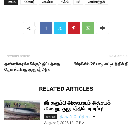
TAGS
100 பேர்
கென்யா
சிக்கி
பலி
வெள்ளத்தில்
Previous article
Next article
தண்ணிரை சேமிக்கும் திட்டத்தை
பிரேசிலில் 26 மாடி கட்டிடத்தில் தீ
தொடங்கியது குஜராத் அரசு
RELATED ARTICLES
நீர் தளும்பி அலைபாயும் அதிசயக்
கிணறு; குஜராத்தில் பரபரப்பு!
தினசரி செய்திகள்
-
சற்றுமுன்
August 7, 2026 12:17 PM