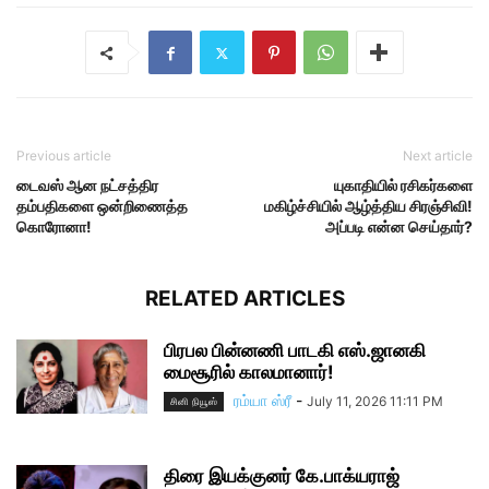
Previous article
Next article
டைவஸ் ஆன நட்சத்திர
யுகாதியில் ரசிகர்களை
தம்பதிகளை ஒன்றிணைத்த
மகிழ்ச்சியில் ஆழ்த்திய சிரஞ்சிவி!
கொரோனா!
அப்படி என்ன செய்தார்?
RELATED ARTICLES
பிரபல பின்னணி பாடகி எஸ்.ஜானகி
மைசூரில் காலமானார்!
ரம்யா ஸ்ரீ
-
July 11, 2026 11:11 PM
சினி நியூஸ்
திரை இயக்குனர் கே.பாக்யராஜ்