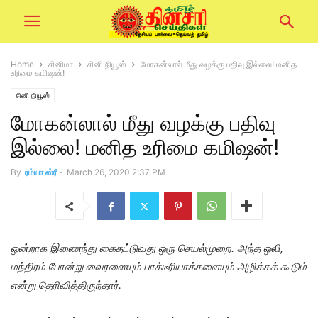
Home
சினிமா
சினி நியூஸ்
மோகன்லால் மீது வழக்கு பதிவு இல்லை! மனித
உரிமை கமிஷன்!
சினி நியூஸ்
மோகன்லால் மீது வழக்கு பதிவு
இல்லை! மனித உரிமை கமிஷன்!
By
ரம்யா ஸ்ரீ
-
March 26, 2020 2:37 PM
ஒன்றாக இணைந்து கைதட்டுவது ஒரு செயல்முறை. அந்த ஒலி,
மந்திரம் போன்று வைரஸையும் பாக்டீரியாக்களையும் அழிக்கக் கூடும்
என்று தெரிவித்திருந்தார்.