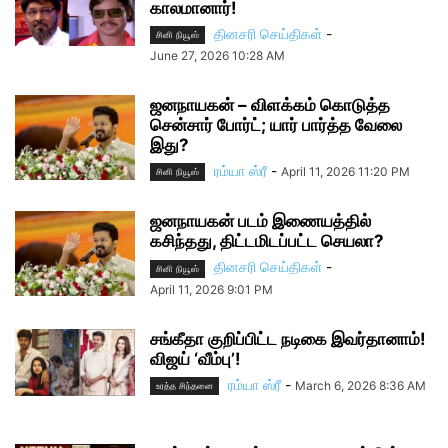
காலமானார்!
தினசரி செய்திகள்
-
சினி நியூஸ்
June 27, 2026 10:28 AM
ஜனநாயகன் – விளக்கம் கொடுத்த
சென்சார் போர்ட்; யார் பார்த்த வேலை
இது?
ரம்யா ஸ்ரீ
-
April 11, 2026 11:20 PM
சினி நியூஸ்
ஜனநாயகன் படம் இணையத்தில்
கசிந்தது, திட்டமிடப்பட்ட செயலா?
தினசரி செய்திகள்
-
சினி நியூஸ்
April 11, 2026 9:01 PM
சங்கீதா குறிப்பிட்ட நடிகை இவர்தானாம்!
விஜய் ‘வீம்பு’!
ரம்யா ஸ்ரீ
-
March 6, 2026 8:36 AM
உரத்த சிந்தனை