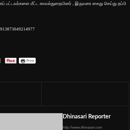
க்கப் பட்டவர்களை மீட்ட காவல்துறையினர் , இருவரை கைது செய்து தப்பி
245913873049214977
Print
Dhinasari Reporter
http://www.dhinasari.com