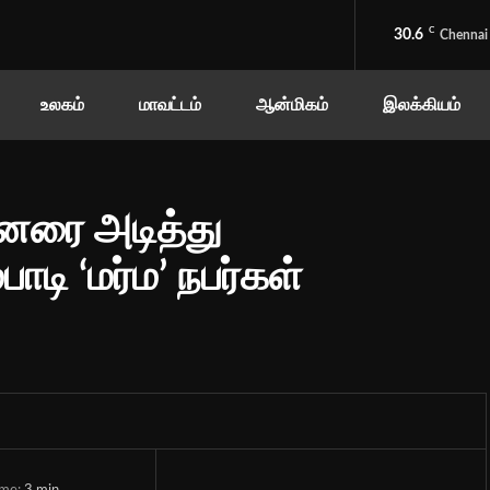
C
30.6
Chennai
உலகம்
மாவட்டம்
ஆன்மிகம்
இலக்கியம்
னரை அடித்து
ாடி ‘மர்ம’ நபர்கள்