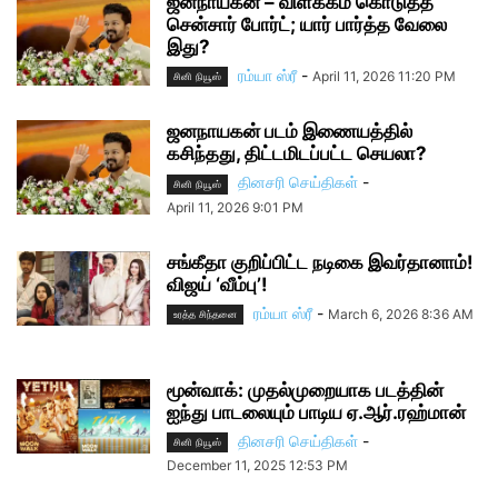
ஜனநாயகன் – விளக்கம் கொடுத்த
சென்சார் போர்ட்; யார் பார்த்த வேலை
இது?
ரம்யா ஸ்ரீ
-
April 11, 2026 11:20 PM
சினி நியூஸ்
ஜனநாயகன் படம் இணையத்தில்
கசிந்தது, திட்டமிடப்பட்ட செயலா?
தினசரி செய்திகள்
-
சினி நியூஸ்
April 11, 2026 9:01 PM
சங்கீதா குறிப்பிட்ட நடிகை இவர்தானாம்!
விஜய் ‘வீம்பு’!
ரம்யா ஸ்ரீ
-
March 6, 2026 8:36 AM
உரத்த சிந்தனை
மூன்வாக்: முதல்முறையாக படத்தின்
ஐந்து பாடலையும் பாடிய ஏ.ஆர்.ரஹ்மான்
தினசரி செய்திகள்
-
சினி நியூஸ்
December 11, 2025 12:53 PM