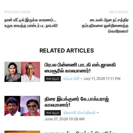
Previous article
Next article
நான் வீட்டில் இருக்க காரணம்…
டைவஸ் ஆன நட்சத்திர
உருக வைத்த மாஸ்டர் பட நாயகி!
தம்பதிகளை ஒன்றிணைத்த
கொரோனா!
RELATED ARTICLES
பிரபல பின்னணி பாடகி எஸ்.ஜானகி
மைசூரில் காலமானார்!
ரம்யா ஸ்ரீ
-
July 11, 2026 11:11 PM
சினி நியூஸ்
திரை இயக்குனர் கே.பாக்யராஜ்
காலமானார்!
தினசரி செய்திகள்
-
சினி நியூஸ்
June 27, 2026 10:28 AM