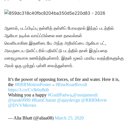
ஆனால், படப்பிடிப்பு தள்ளித் தள்ளிப் போவதால் இந்தப் படத்தில்
ஆலியா நடிக்க வாய்ப்பில்லை என தகவல்கள்
வெளியாகின.இதனிடையே அந்த அறிவிப்பை ஆலியா பட்,
அவருடைய டுவிட்டரில் பதிவிட்டு படத்தில் தான் இருப்பதை
மறைமுகமாக உணர்த்தியுள்ளார். இதன் மூலம் பரவிய வதந்திகளுக்கு
அவர் ஒரு முற்றுப் புள்ளி வைத்துள்ளார்.
It’s the power of opposing forces, of fire and water. Here it is,
the
#RRRMotionPoster
–
#RiseRoarRevolt
https://t.co/CvIk6ufktb
Wishing you a happy
#GudiPadwa
.
@ssrajamouli
@tarak9999
#RamCharan
@ajaydevgn
@RRRMovie
@DVVMovies
— Alia Bhatt (@aliaa08)
March 25, 2020