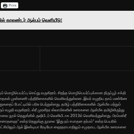
Print
ில் காலண்டர் ஆல்பம் வெளியீடு!
ும் மொழிபெயர்ப்பு செய்து வருகிறார். சிறந்த மொழிபெயர்ப்புக்கான திருப்பூர் சக்தி
சிறுகதைகள் முன்னணி பத்திரிகைகளில் வெளிவந்துள்ளன. இவர் எழுதிய தாய் மண்ணே
கதைப் போட்டியில் பரிசு பெற்றுள்ளது. தமிழ் பத்திரிகைகளில் ஆன்மீக மற்றும்
் எழுதி வருகிறார். ஸ்ரீ முரளீதர ஸ்வாமிகளின் உரைகளை ஆன்மீக தமிழிலிருந்து
ாவை நூல் தெலுங்கில் ருஷிபீடம் வெளியீடாக 2013ல் வெளிவந்துள்ளது. பிரம்மஸ்ரீ
சனாதனஹ” என்ற தெலுங்கு நூலை ‘இது நம் சமாதன தர்மம்” என்ற பெயரில்
காட்சியிலும் ஆல் இண்டியா ரேடியோ ஹைதராபாதிலும் சமுதாய, ஆன்மீக உரைகளை