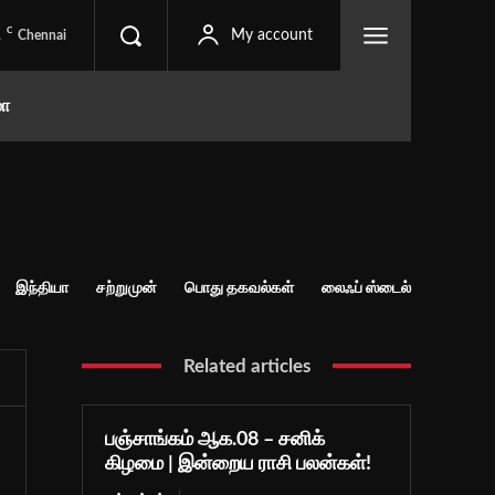
C
1
My account
Chennai
மா
இந்தியா
சற்றுமுன்
பொது தகவல்கள்
லைஃப் ஸ்டைல்
Related articles
பஞ்சாங்கம் ஆக.08 – சனிக்
கிழமை | இன்றைய ராசி பலன்கள்!