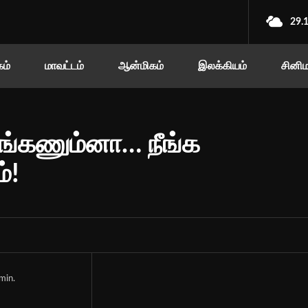
29.
ம்
மாவட்டம்
ஆன்மிகம்
இலக்கியம்
சினி
ங்கணும்னா… நீங்க
்!
min.