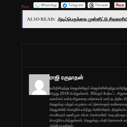
WhatsApp
Telegram
Threads
Post
ALSO READ:
ஆடிப்பெருக்கை முன்னிட்டு சிவகாசிய
ராஜி ரகுநாதன்
தமிழிலிருந்து தெலுங்கிலும் நெலுங்கிலிருந்து தமிழில
விருது 2018 பெற்றுள்ளார். 30க்கும் மேற்பட்ட 
வனக்கம் என்ற சிறுகதை மங்கையர் மலர் நடத்திய சிறு
தெலுங்கு மற்றும் சமுதாய கட்டுரைகளும் கவிதைகளும
தெலுங்கில் மொழிபெயர்த்து அளிக்கிறார். திருவெம்ப
சாமவேதம் ஷண்முக சர்மா அவர்களின் ‘ஏஷ தர்மஹ 
பொழிபெயர்த்துள்ளார். தெலுங்கு பக்தி தொலைக் 
ஆற்றி வருகிறார்.