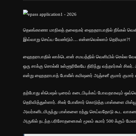
தெலங்காணா மாநிலத் தலைநகர் ஹைதராபாதில் நீங்கல் வெளி
இவ்வாறு செய்ய வேண்டும்… என்னவெல்லாம் தெரியுமா?!
ஹைதராபாதில் லாக்டௌன் சமயத்தில் வெளியில் செல்ல வேண
ஒரு சாக்கு சொல்லி உள்ளூரிலேயே திரிந்து வந்தார்கள் ச
என்று ஹைதராபாத் போலீஸ் கமிஷனர் அஞ்சனீ குமார் குமார் எச
தற்போது ஸ்பெஷல் டிரைவ் கடைபிடிக்கப் போவதாகவும் ஒவ
தெரிவித்துள்ளார். சிலர் போலீசார் கொடுத்த பாஸ்களை மிஸ்
அவர்களிடமிருந்து பாஸ்களை ரத்து செய்வதோடு கூட வாகனங
அருகில் நடந்த பரிசோதனைகள் மூலம் சுமார் 500 க்கும் மேல