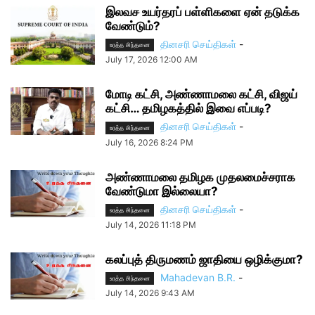
இலவச உயர்தரப் பள்ளிகளை ஏன் தடுக்க
வேண்டும்?
தினசரி செய்திகள்
-
உரத்த சிந்தனை
July 17, 2026 12:00 AM
மோடி கட்சி, அண்ணாமலை கட்சி, விஜய்
கட்சி… தமிழகத்தில் இவை எப்படி?
தினசரி செய்திகள்
-
உரத்த சிந்தனை
July 16, 2026 8:24 PM
அண்ணாமலை தமிழக முதலமைச்சராக
வேண்டுமா இல்லையா?
தினசரி செய்திகள்
-
உரத்த சிந்தனை
July 14, 2026 11:18 PM
கலப்புத் திருமணம் ஜாதியை ஒழிக்குமா?
Mahadevan B.R.
-
உரத்த சிந்தனை
July 14, 2026 9:43 AM