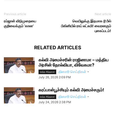
Previous article
Next article
ரம்ஜான் விடுமுறையை
வெயிலுக்கு இதமாக டூ பீஸ்
குறிவைக்கும் ‘காலா’
பிகினியில் ராய் லட்சுமி! வைரலாகும்
புகைப்படம்!
RELATED ARTICLES
கல்வி அமைச்சரின் ராஜினாமா – மத்திய
அரசின் தோல்வியா, விவேகமா?
தினசரி செய்திகள்
-
உரத்த சிந்தனை
July 26, 2026 2:09 PM
கரப்பான்பூச்சியும் கல்வி அமைச்சரும்!
தினசரி செய்திகள்
-
உரத்த சிந்தனை
July 24, 2026 2:38 PM