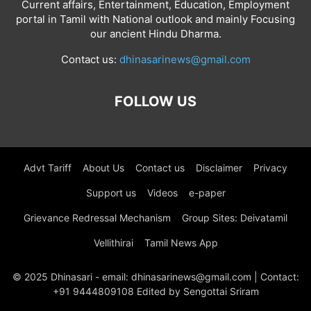
Current affairs, Entertainment, Education, Employment
portal in Tamil with National outlook and mainly Focusing
our ancient Hindu Dharma.
Contact us:
dhinasarinews@gmail.com
FOLLOW US
Advt Tariff
About Us
Contact us
Disclaimer
Privacy
Support us
Videos
e-paper
Grievance Redressal Mechanism
Group Sites: Deivatamil
Vellithirai
Tamil News App
© 2025 Dhinasari - email: dhinasarinews@gmail.com | Contact:
+91 9444809108 Edited by Sengottai Sriram