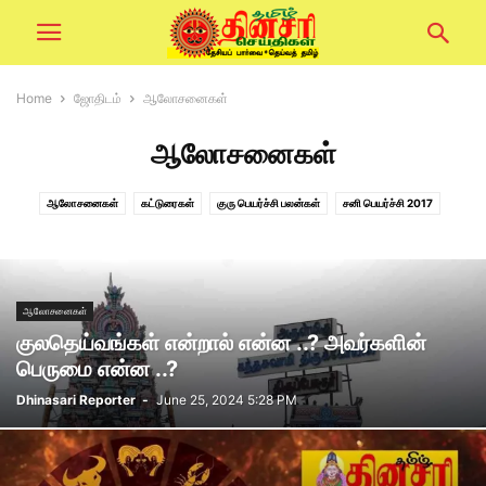
Home
ஜோதிடம்
ஆலோசனைகள்
ஆலோசனைகள்
ஆலோசனைகள்
கட்டுரைகள்
குரு பெயர்ச்சி பலன்கள்
சனி பெயர்ச்சி 2017
நியூமராலஜி
பஞ்சாங்கம்
ராகு-கேது பெயர்ச்சி 2020
ராசி பலன்கள்
ஆலோசனைகள்
குலதெய்வங்கள் என்றால் என்ன ..? அவர்களின்
பெருமை என்ன ..?
Dhinasari Reporter
-
June 25, 2024 5:28 PM