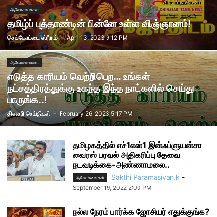
ஆலோசனைகள்
தமிழ்ப் புத்தாண்டின் பின்னே உள்ள விஞ்ஞானம்!
செங்கோட்டை ஸ்ரீராம்
-
April 13, 2023 9:12 PM
ஆலோசனைகள்
எடுத்த காரியம் வெற்றிபெற… உங்கள்
நட்சத்திரத்துக்கு உகந்த இந்த நாட்களில் செய்து
பாருங்க..!
தினசரி செய்திகள்
-
February 26, 2023 5:17 PM
தமிழகத்தில் எச்1என்1 இன்ஃப்ளுயன்சா
வைரஸ் பரவல் அதிகரிப்பு தேவை
நடவடிக்கை-அண்ணாமலை..
Sakthi Paramasivan.k
-
ஆலோசனைகள்
September 19, 2022 2:00 PM
நல்ல நேரம் பார்க்க ஜோசியர் எதுக்குங்க?