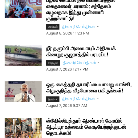
பழனி கோயில் நில விவகாரத்தில்
கைதானவர் மரணம்; சந்தேகம்
எழுவதாக இந்து முன்னணி
குற்றச்சாட்டு!
தினசரி செய்திகள்
-
அரசியல்
August 8, 2026 11:23 PM
நீர் தளும்பி அலைபாயும் அதிசயக்
கிணறு; குஜராத்தில் பரபரப்பு!
தினசரி செய்திகள்
-
சற்றுமுன்
August 7, 2026 12:17 PM
ஒரு கைத்தறி தயாரிப்பையாவது வாங்கி,
அதுகுறித்த வீடியோவை பகிருங்கள்!
தினசரி செய்திகள்
-
இந்தியா
August 7, 2026 9:37 AM
ஸ்ரீவில்லிபுத்தூர் ஆண்டாள் கோயில்
ஆடிப்பூர உத்ஸவம் கொடியேற்றத்துடன்
தொடக்கம்!