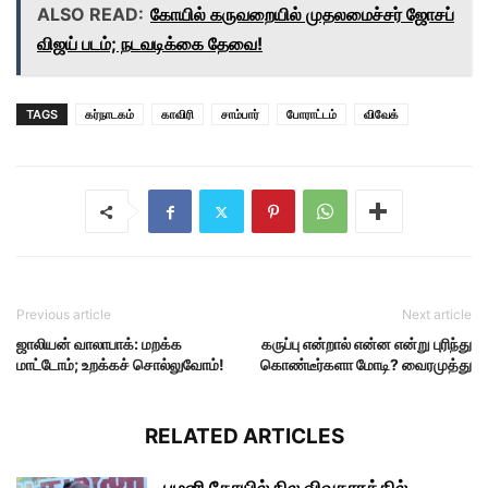
ALSO READ:
கோயில் கருவறையில் முதலமைச்சர் ஜோசப்
விஜய் படம்; நடவடிக்கை தேவை!
TAGS
கர்நாடகம்
காவிரி
சாம்பார்
போராட்டம்
விவேக்
Previous article
Next article
ஜாலியன் வாலாபாக்: மறக்க
கருப்பு என்றால் என்ன என்று புரிந்து
மாட்டோம்; உறக்கச் சொல்லுவோம்!
கொண்டீர்களா மோடி? வைரமுத்து
RELATED ARTICLES