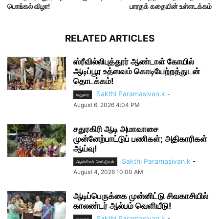
பொங்கல் விழா!
பாரதக் கதையின் உள்ளடக்கம்
RELATED ARTICLES
ஸ்ரீவில்லிபுத்தூர் ஆண்டாள் கோயில்
ஆடிப்பூர உத்ஸவம் கொடியேற்றத்துடன்
தொடக்கம்!
Sakthi Paramasivan.k
-
மதுரை
August 6, 2026 4:04 PM
சதுரகிரி ஆடி அமாவாசை
முன்னேற்பாட்டுப் பணிகள்; அதிகாரிகள்
ஆய்வு!
Sakthi Paramasivan.k
-
ஆன்மிகச் செய்திகள்
August 4, 2026 10:00 AM
ஆடிப்பெருக்கை முன்னிட்டு சிவகாசியில்
காலண்டர் ஆல்பம் வெளியீடு!
Sakthi Paramasivan.k
-
மதுரை