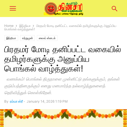
Home
இந்தியா
பிரதமர் மோடி தனிப்பட்ட வகையில் தமிழர்களுக்கு அனுப்பிய
பொங்கல் வாழ்த்துகள்!
இந்தியா
சற்றுமுன்
லைஃப் ஸ்டைல்
பிரதமர் மோடி தனிப்பட்ட வகையில்
தமிழர்களுக்கு அனுப்பிய
பொங்கல் வாழ்த்துகள்!
வணக்கம்! பொங்கல் திருநாளை முன்னிட்டு தங்களுக்கும், தங்கள்
குடும்பத்தினருக்கும் எனது மனமார்ந்த நல்வாழ்த்துகளைத்
தெரிவித்துக் கொள்கிறேன்.
By
ரம்யா ஸ்ரீ
-
January 14, 2026 1:19 PM