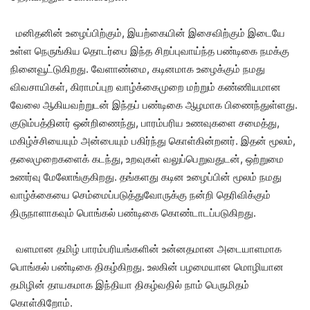
மனிதனின் உழைப்பிற்கும், இயற்கையின் இசைவிற்கும் இடையே
உள்ள நெருங்கிய தொடர்பை இந்த சிறப்புவாய்ந்த பண்டிகை நமக்கு
நினைவூட்டுகிறது. வேளாண்மை, கடினமாக உழைக்கும் நமது
விவசாயிகள், கிராமப்புற வாழ்க்கைமுறை மற்றும் கண்ணியமான
வேலை ஆகியவற்றுடன் இந்தப் பண்டிகை ஆழமாக பிணைந்துள்ளது.
குடும்பத்தினர் ஒன்றிணைந்து, பாரம்பரிய உணவுகளை சமைத்து,
மகிழ்ச்சியையும் அன்பையும் பகிர்ந்து கொள்கின்றனர். இதன் மூலம்,
தலைமுறைகளைக் கடந்து, உறவுகள் வலுப்பெறுவதுடன், ஒற்றுமை
உணர்வு மேலோங்குகிறது. தங்களது கடின உழைப்பின் மூலம் நமது
வாழ்க்கையை செம்மைப்படுத்துவோருக்கு நன்றி தெரிவிக்கும்
திருநாளாகவும் பொங்கல் பண்டிகை கொண்டாடப்படுகிறது.
வளமான தமிழ் பாரம்பரியங்களின் உன்னதமான அடையாளமாக
பொங்கல் பண்டிகை திகழ்கிறது. உலகின் பழமையான மொழியான
தமிழின் தாயகமாக இந்தியா திகழ்வதில் நாம் பெருமிதம்
கொள்கிறோம்.