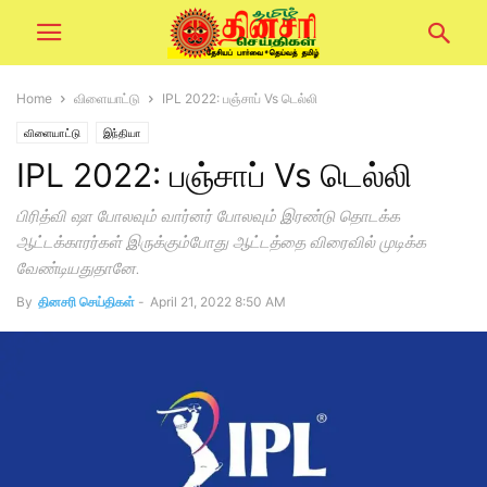
Home
விளையாட்டு
IPL 2022: பஞ்சாப் Vs டெல்லி
விளையாட்டு
இந்தியா
IPL 2022: பஞ்சாப் Vs டெல்லி
பிரித்வி ஷா போலவும் வார்னர் போலவும் இரண்டு தொடக்க
ஆட்டக்காரர்கள் இருக்கும்போது ஆட்டத்தை விரைவில் முடிக்க
வேண்டியதுதானே.
By
தினசரி செய்திகள்
-
April 21, 2022 8:50 AM