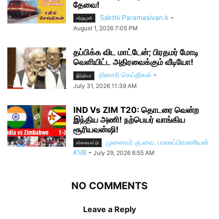
தேவை!
Sakthi Paramasivan.k
-
சற்றுமுன்
August 1, 2026 7:05 PM
தப்பிக்க விட மாட்டேன்; பிரதமர் மோடி
வெளியிட்ட அதிரவைக்கும் வீடியோ!
தினசரி செய்திகள்
-
இந்தியா
July 31, 2026 11:39 AM
IND Vs ZIM T20: தொடரை வென்ற
இந்திய அணி! நற்பெயர் வாங்கிய
சூரியவன்ஷி!
முனைவர் கு.வை. பாலசுப்பிரமணியன்
விளையாட்டு
KVB
-
July 29, 2026 6:55 AM
NO COMMENTS
Leave a Reply