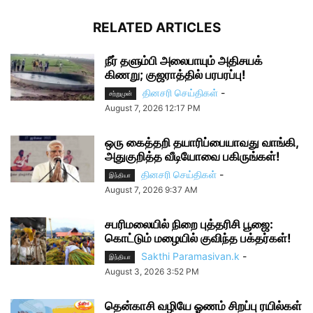
RELATED ARTICLES
நீர் தளும்பி அலைபாயும் அதிசயக்
கிணறு; குஜராத்தில் பரபரப்பு!
தினசரி செய்திகள்
-
சற்றுமுன்
August 7, 2026 12:17 PM
ஒரு கைத்தறி தயாரிப்பையாவது வாங்கி,
அதுகுறித்த வீடியோவை பகிருங்கள்!
தினசரி செய்திகள்
-
இந்தியா
August 7, 2026 9:37 AM
சபரிமலையில் நிறை புத்தரிசி பூஜை:
கொட்டும் மழையில் குவிந்த பக்தர்கள்!
Sakthi Paramasivan.k
-
இந்தியா
August 3, 2026 3:52 PM
தென்காசி வழியே ஓணம் சிறப்பு ரயில்கள்