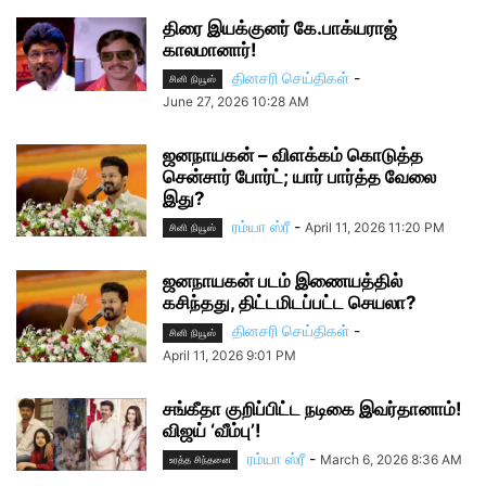
திரை இயக்குனர் கே.பாக்யராஜ்
காலமானார்!
தினசரி செய்திகள்
-
சினி நியூஸ்
June 27, 2026 10:28 AM
ஜனநாயகன் – விளக்கம் கொடுத்த
சென்சார் போர்ட்; யார் பார்த்த வேலை
இது?
ரம்யா ஸ்ரீ
-
April 11, 2026 11:20 PM
சினி நியூஸ்
ஜனநாயகன் படம் இணையத்தில்
கசிந்தது, திட்டமிடப்பட்ட செயலா?
தினசரி செய்திகள்
-
சினி நியூஸ்
April 11, 2026 9:01 PM
சங்கீதா குறிப்பிட்ட நடிகை இவர்தானாம்!
விஜய் ‘வீம்பு’!
ரம்யா ஸ்ரீ
-
March 6, 2026 8:36 AM
உரத்த சிந்தனை