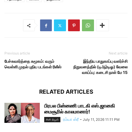
Previous article
Next article
பேச்சுவார்த்தை சுமூகம்: வரும்
இந்திய பாதுகாப்பு வளர்ச்சி
வெள்ளி முதல் புதிய படங்கள் ரிலீஸ்
நிறுவனத்தில் (டிஆர்டிஓ) வேலை
வாய்ப்பு: கடைசி நாள் மே 15
RELATED ARTICLES
பிரபல பின்னணி பாடகி எஸ்.ஜானகி
மைசூரில் காலமானார்!
ரம்யா ஸ்ரீ
-
July 11, 2026 11:11 PM
சினி நியூஸ்