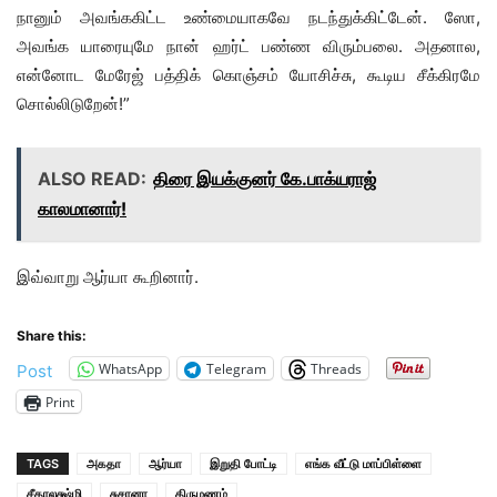
நானும் அவங்ககிட்ட உண்மையாகவே நடந்துக்கிட்டேன். ஸோ,
அவங்க யாரையுமே நான் ஹர்ட் பண்ண விரும்பலை. அதனால,
என்னோட மேரேஜ் பத்திக் கொஞ்சம் யோசிச்சு, கூடிய சீக்கிரமே
சொல்லிடுறேன்!”
ALSO READ:
திரை இயக்குனர் கே.பாக்யராஜ்
காலமானார்!
இவ்வாறு ஆர்யா கூறினார்.
Share this:
WhatsApp
Telegram
Threads
Post
Print
TAGS
அகதா
ஆர்யா
இறுதி போட்டி
எங்க வீட்டு மாப்பிள்ளை
சீதாலக்ஷ்மி
சுசானா
திருமணம்