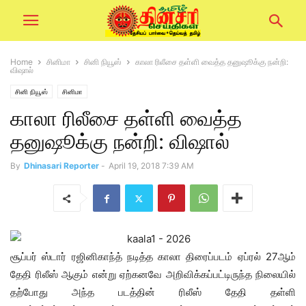
Home
சினிமா
சினி நியூஸ்
காலா ரிலீசை தள்ளி வைத்த தனுஷூக்கு நன்றி:
விஷால்
சினி நியூஸ்
சினிமா
காலா ரிலீசை தள்ளி வைத்த
தனுஷூக்கு நன்றி: விஷால்
By
Dhinasari Reporter
-
April 19, 2018 7:39 AM
சூப்பர் ஸ்டார் ரஜினிகாந்த் நடித்த காலா திரைப்படம் ஏப்ரல் 27ஆம்
தேதி ரிலீஸ் ஆகும் என்று ஏற்கனவே அறிவிக்கப்பட்டிருந்த நிலையில்
தற்போது அந்த படத்தின் ரிலீஸ் தேதி தள்ளி