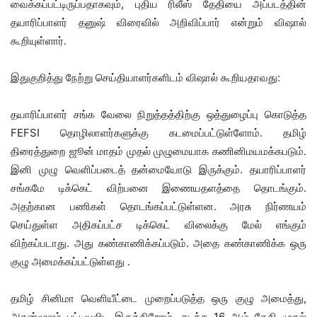
வைக்கப்பட்டிருப்பதாகவும், புதிய ரிலீஸ் தேதியை அப்படத்தின்
தயாரிப்பாளர் தனுஷ் விரைவில் அறிவிப்பார் என்றும் விஷால்
கூறியுள்ளார்.
இதுகுறித்து நேற்று செய்தியாளர்களிடம் விஷால் கூறியதாவது:
தயாரிப்பாளர் சங்க வேலை நிறுத்தத்திற்கு ஒத்துழைப்பு கொடுத்த
FEFSI தொழிலாளர்களுக்கு கடமைப்பட்டுள்ளோம். தமிழ்
திரைத்துறை ஜூன் மாதம் முதல் முழுமையாக கணினிமயமக்கபடும்.
இனி முழு வெளிப்படைத் தன்மையோடு இருக்கும். தயாரிப்பாளர்
சங்கமே டிக்கெட் விற்பனை இணையதளத்தை தொடங்கும்.
அதற்கான பணிகள் தொடங்கப்பட்டுள்ளன. அரசு நிர்ணயம்
செய்துள்ள அதிகப்பட்ச டிக்கெட் விலைக்கு மேல் எங்கும்
விற்கப்படாது. அது கண்காணிக்கப்படும். அதை கண்காணிக்க ஒரு
குழு அமைக்கப்பட்டுள்ளது .
தமிழ் சினிமா வெளியீட்டை முறைப்படுத்த ஒரு குழு அமைத்து,
அதன்மூலம் பட்டியலிட இருக்கிறோம். கடந்த 16 ஆம் தேதி முதல்