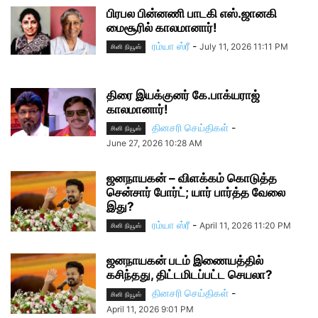
பிரபல பின்னணி பாடகி எஸ்.ஜானகி
மைசூரில் காலமானார்!
ரம்யா ஸ்ரீ
-
July 11, 2026 11:11 PM
சினி நியூஸ்
திரை இயக்குனர் கே.பாக்யராஜ்
காலமானார்!
தினசரி செய்திகள்
-
சினி நியூஸ்
June 27, 2026 10:28 AM
ஜனநாயகன் – விளக்கம் கொடுத்த
சென்சார் போர்ட்; யார் பார்த்த வேலை
இது?
ரம்யா ஸ்ரீ
-
April 11, 2026 11:20 PM
சினி நியூஸ்
ஜனநாயகன் படம் இணையத்தில்
கசிந்தது, திட்டமிடப்பட்ட செயலா?
தினசரி செய்திகள்
-
சினி நியூஸ்
April 11, 2026 9:01 PM