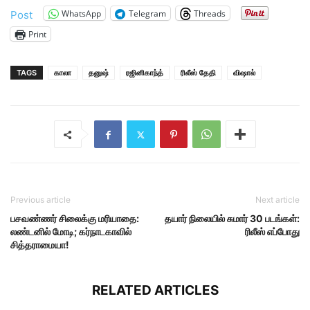
WhatsApp
Telegram
Threads
Post
Print
TAGS
காலா
தனுஷ்
ரஜினிகாந்த்
ரிலீஸ் தேதி
விஷால்
Previous article
Next article
பசவண்ணர் சிலைக்கு மரியாதை:
தயார் நிலையில் சுமார் 30 படங்கள்:
லண்டனில் மோடி; கர்நாடகாவில்
ரிலீஸ் எப்போது
சித்தராமையா!
RELATED ARTICLES