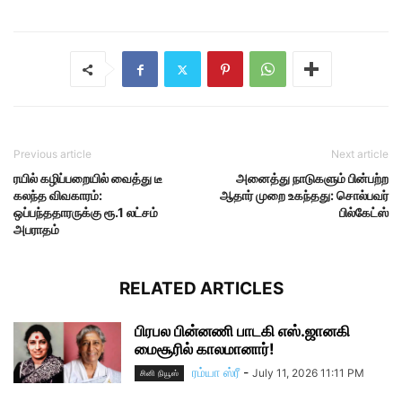
Previous article
Next article
ரயில் கழிப்பறையில் வைத்து டீ
அனைத்து நாடுகளும் பின்பற்ற
கலந்த விவகாரம்:
ஆதார் முறை உகந்தது: சொல்பவர்
ஒப்பந்ததாரருக்கு ரூ.1 லட்சம்
பில்கேட்ஸ்
அபராதம்
RELATED ARTICLES
பிரபல பின்னணி பாடகி எஸ்.ஜானகி
மைசூரில் காலமானார்!
ரம்யா ஸ்ரீ
-
July 11, 2026 11:11 PM
சினி நியூஸ்