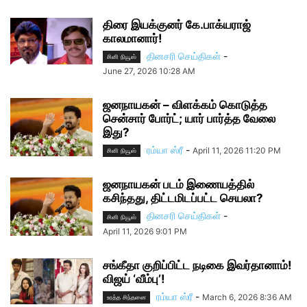
திரை இயக்குனர் கே.பாக்யராஜ்
காலமானார்!
தினசரி செய்திகள்
-
சினி நியூஸ்
June 27, 2026 10:28 AM
ஜனநாயகன் – விளக்கம் கொடுத்த
சென்சார் போர்ட்; யார் பார்த்த வேலை
இது?
ரம்யா ஸ்ரீ
-
April 11, 2026 11:20 PM
சினி நியூஸ்
ஜனநாயகன் படம் இணையத்தில்
கசிந்தது, திட்டமிடப்பட்ட செயலா?
தினசரி செய்திகள்
-
சினி நியூஸ்
April 11, 2026 9:01 PM
சங்கீதா குறிப்பிட்ட நடிகை இவர்தானாம்!
விஜய் ‘வீம்பு’!
ரம்யா ஸ்ரீ
-
March 6, 2026 8:36 AM
உரத்த சிந்தனை