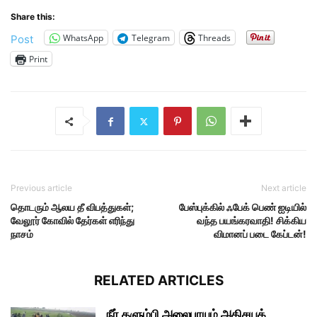
Share this:
WhatsApp
Telegram
Threads
Post
Print
Previous article
Next article
தொடரும் ஆலய தீ விபத்துகள்;
பேஸ்புக்கில் ஃபேக் பெண் ஐடியில்
வேலூர் கோவில் தேர்கள் எரிந்து
வந்த பயங்கரவாதி! சிக்கிய
நாசம்
விமானப் படை கேப்டன்!
RELATED ARTICLES
நீர் தளும்பி அலைபாயும் அதிசயக்