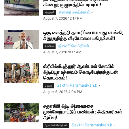
கிணறு; குஜராத்தில் பரபரப்பு!
தினசரி செய்திகள்
-
சற்றுமுன்
August 7, 2026 12:17 PM
ஒரு கைத்தறி தயாரிப்பையாவது வாங்கி,
அதுகுறித்த வீடியோவை பகிருங்கள்!
தினசரி செய்திகள்
-
இந்தியா
August 7, 2026 9:37 AM
ஸ்ரீவில்லிபுத்தூர் ஆண்டாள் கோயில்
ஆடிப்பூர உத்ஸவம் கொடியேற்றத்துடன்
தொடக்கம்!
Sakthi Paramasivan.k
-
மதுரை
August 6, 2026 4:04 PM
சதுரகிரி ஆடி அமாவாசை
முன்னேற்பாட்டுப் பணிகள்; அதிகாரிகள்
ஆய்வு!
Sakthi Paramasivan.k
-
ஆன்மிகச் செய்திகள்