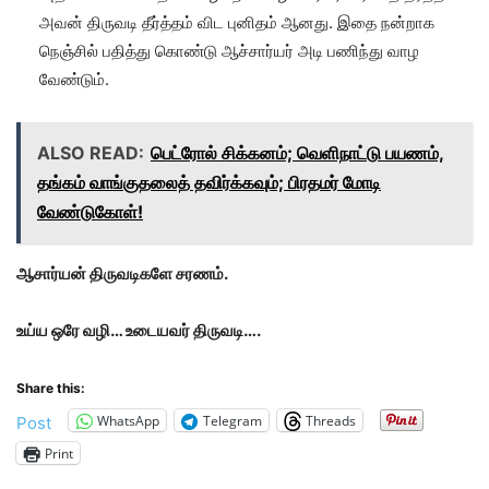
அவன் திருவடி தீர்த்தம் விட புனிதம் ஆனது. இதை நன்றாக
நெஞ்சில் பதித்து கொண்டு ஆச்சார்யர் அடி பணிந்து வாழ
வேண்டும்.
ALSO READ:
பெட்ரோல் சிக்கனம்; வெளிநாட்டு பயணம்,
தங்கம் வாங்குதலைத் தவிர்க்கவும்; பிரதமர் மோடி
வேண்டுகோள்!
ஆசார்யன் திருவடிகளே சரணம்.
உய்ய ஒரே வழி… உடையவர் திருவடி….
Share this:
WhatsApp
Telegram
Threads
Post
Print