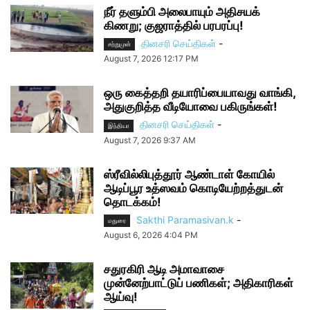
நீர் தளும்பி அலைபாயும் அதிசயக்
கிணறு; குஜராத்தில் பரபரப்பு!
தினசரி செய்திகள்
-
சற்றுமுன்
August 7, 2026 12:17 PM
ஒரு கைத்தறி தயாரிப்பையாவது வாங்கி,
அதுகுறித்த வீடியோவை பகிருங்கள்!
தினசரி செய்திகள்
-
இந்தியா
August 7, 2026 9:37 AM
ஸ்ரீவில்லிபுத்தூர் ஆண்டாள் கோயில்
ஆடிப்பூர உத்ஸவம் கொடியேற்றத்துடன்
தொடக்கம்!
Sakthi Paramasivan.k
-
மதுரை
August 6, 2026 4:04 PM
சதுரகிரி ஆடி அமாவாசை
முன்னேற்பாட்டுப் பணிகள்; அதிகாரிகள்
ஆய்வு!