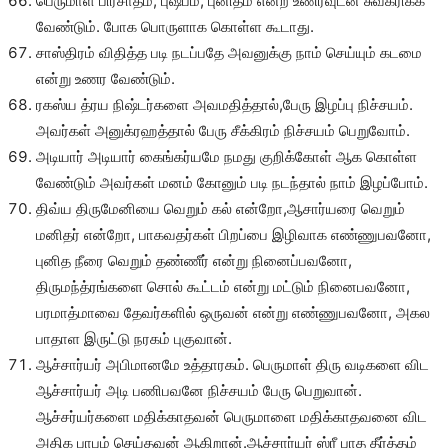
பெருமாள் பிரசாதம், புஷ்பம், புனிதம் என்ற உணர்வுடன் சுவீகரிக்க
வேண்டும். போக பொருளாக கொள்ள கூடாது.
சாஸ்திரம் விதித்த படி நடப்பதே அவனுக்கு நாம் செய்யும் கடமை
என்று உணர வேண்டும்.
ரகஸ்ய த்ரய நிஷ்டர்களை அவமதித்தால்,பேரு இழப்பு நிச்சயம்.
அவர்கள் அனுக்ரஹத்தால் பேரு சீக்கிரம் நிச்சயம் பெறுவோம்.
அடியார் அடியார் கைங்கர்யமே நமது குறிக்கோள் ஆக கொள்ள
வேண்டும் அவர்கள் மனம் கோனும் படி நடந்தால் நாம் இழப்போம்.
திவ்ய திருமேனியை வெறும் கல் என்றோ,ஆசார்யரை வெறும்
மனிதர் என்றோ, பாகவதர்கள் பிறப்பை இழிவாக எண்ணுபவனோ,
புனித நீரை வெறும் தண்ணீர் என்று நினைப்பவனோ,
திருமந்த்ரங்களை சொல் கூட்டம் என்று மட்டும் நினைபவனோ,
பரமாத்மாவை தேவர்களில் ஒருவன் என்று எண்ணுபவனோ, அகல
பாதாள இருட்டு நரகம் புகுவான்.
ஆச்சார்யர் அபிமானமே உத்தாரகம். பெருமாள் திரு வடிகளை விட
ஆச்சார்யர் அடி பணிபவனே நிச்சயம் பேரு பெறுவான்.
ஆச்சர்யர்களை மதிக்காதவன் பெருமாளை மதிக்காதவனை விட
அதிக பாபம் செய்தவன் ஆகிறான்.ஆச்சார்யர் ஸ்ரீ பாத தீர்த்தம்