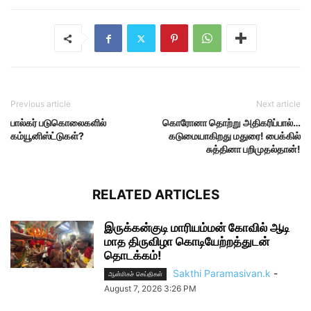
Previous article
Next article
பால்கர் படுகொலைகளில்
கொரோனா தொற்று அதிகரிப்பால்…
கம்யூனிஸ்ட்டுகள்?
கடுமையாகிறது மதுரை! பைக்கில்
சுத்தினா பறிமுதல்தான்!
RELATED ARTICLES
இருக்கன்குடி மாரியம்மன் கோவில் ஆடி
மாத திருவிழா கொடியேற்றத்துடன்
தொடக்கம்!
Sakthi Paramasivan.k
-
ஆன்மிகச் செய்திகள்
August 7, 2026 3:26 PM