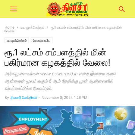
Home
சுய முன்னேற்றம்
ரூ.1 லட்சம் சம்பளத்தில் மின் பகிர்மான கழகத்தில்
வேலை!
சுய முன்னேற்றம்
வேலைவாய்ப்பு
ரூ.1 லட்சம் சம்பளத்தில் மின்
பகிர்மான கழகத்தில் வேலை!
ஆர்வமுள்ளவர்கள் www.powergrid.in என்ற இணையதளம்
ஆன்லைன் மூலம் வரும் 6 ஆம் தேதிக்கு முன் ஆன்லைனில்
விண்ணப்பிக்க வேண்டும்.
By
தினசரி செய்திகள்
-
November 8, 2024 1:26 PM