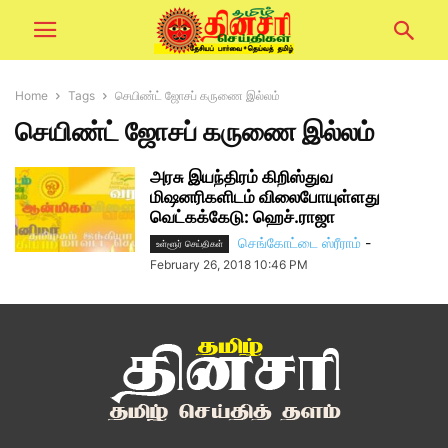
Home
Tags
செயிண்ட் ஜோசப் கருணை இல்லம்
செயிண்ட் ஜோசப் கருணை இல்லம்
அரசு இயந்திரம் கிறிஸ்துவ
மிஷனரிகளிடம் விலைபோயுள்ளது
வெட்கக்கேடு: ஹெச்.ராஜா
செங்கோட்டை ஸ்ரீராம்
-
உள்ளூர் செய்திகள்
February 26, 2018 10:46 PM