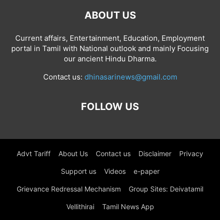
ABOUT US
Current affairs, Entertainment, Education, Employment
portal in Tamil with National outlook and mainly Focusing
our ancient Hindu Dharma.
Contact us:
dhinasarinews@gmail.com
FOLLOW US
Advt Tariff
About Us
Contact us
Disclaimer
Privacy
Support us
Videos
e-paper
Grievance Redressal Mechanism
Group Sites: Deivatamil
Vellithirai
Tamil News App