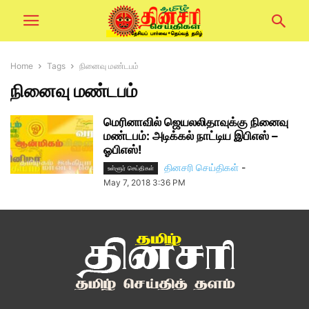
Home
Tags
நினைவு மண்டபம்
நினைவு மண்டபம்
மெரினாவில் ஜெயலலிதாவுக்கு நினைவு
மண்டபம்: அடிக்கல் நாட்டிய இபிஎஸ் –
ஓபிஎஸ்!
தினசரி செய்திகள்
-
உள்ளூர் செய்திகள்
May 7, 2018 3:36 PM