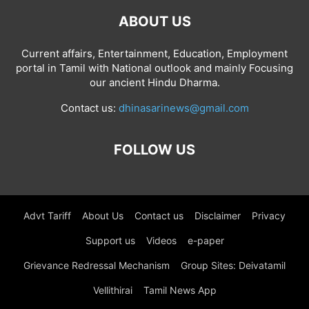
ABOUT US
Current affairs, Entertainment, Education, Employment
portal in Tamil with National outlook and mainly Focusing
our ancient Hindu Dharma.
Contact us:
dhinasarinews@gmail.com
FOLLOW US
Advt Tariff
About Us
Contact us
Disclaimer
Privacy
Support us
Videos
e-paper
Grievance Redressal Mechanism
Group Sites: Deivatamil
Vellithirai
Tamil News App