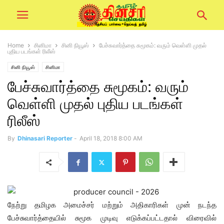
Home
சினிமா
சினி நியூஸ்
பேச்சுவார்த்தை சுமூகம்: வரும் வெள்ளி முதல்
புதிய படங்கள் ரிலீஸ்
சினி நியூஸ்
சினிமா
பேச்சுவார்த்தை சுமூகம்: வரும்
வெள்ளி முதல் புதிய படங்கள்
ரிலீஸ்
By
Dhinasari Reporter
-
April 18, 2018 8:00 AM
நேற்று தமிழக அமைச்சர் மற்றும் அதிகாரிகள் முன் நடந்த
பேச்சுவார்த்தையில் சுமூக முடிவு எடுக்கப்பட்டதால் விரைவில்