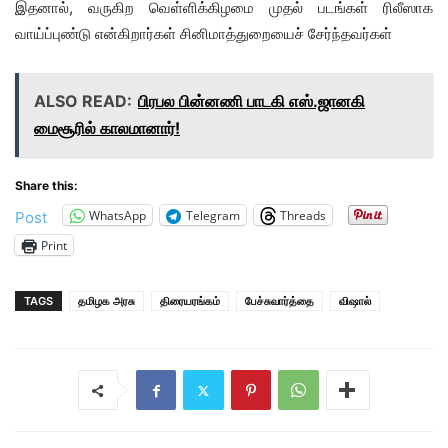
இதனால், வருகிற வெள்ளிக்கிழமை முதல் படங்கள் ரிலீஸாக
வாய்ப்புண்டு என்கிறார்கள் சினிமாத்துறையைச் சேர்ந்தவர்கள்
ALSO READ:
பிரபல பின்னணி பாடகி எஸ்.ஜானகி
மைசூரில் காலமானார்!
Share this:
WhatsApp
Telegram
Threads
Post
Print
TAGS
தமிழக அரசு
திரையரங்கம்
பேச்சுவார்த்தை
விஷால்