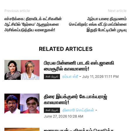
Previous article
Next article
எச்சரிக்கை: திராவிடக் கட்சிகளின்
ஆர்யா யாரை திருமணம்
ஆட்சியில் ‘நேர்மை’ ஆளுநர்களை
செய்கிறார்: எங்க வீட்டு மாப்பிள்ளை
அசிங்கப்படுத்திய வரலாறுகள்!
இறுதி போட்டியின் முடிவு
RELATED ARTICLES
பிரபல பின்னணி பாடகி எஸ்.ஜானகி
மைசூரில் காலமானார்!
ரம்யா ஸ்ரீ
-
July 11, 2026 11:11 PM
சினி நியூஸ்
திரை இயக்குனர் கே.பாக்யராஜ்
காலமானார்!
தினசரி செய்திகள்
-
சினி நியூஸ்
June 27, 2026 10:28 AM
ஜனநாயகன் – விளக்கம் கொடுத்த