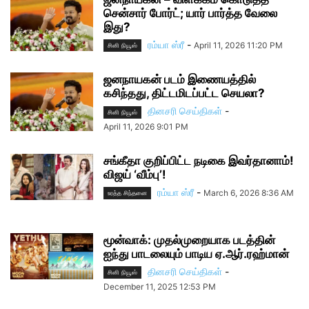
சென்சார் போர்ட்; யார் பார்த்த வேலை
இது?
ரம்யா ஸ்ரீ
-
April 11, 2026 11:20 PM
சினி நியூஸ்
ஜனநாயகன் படம் இணையத்தில்
கசிந்தது, திட்டமிடப்பட்ட செயலா?
தினசரி செய்திகள்
-
சினி நியூஸ்
April 11, 2026 9:01 PM
சங்கீதா குறிப்பிட்ட நடிகை இவர்தானாம்!
விஜய் ‘வீம்பு’!
ரம்யா ஸ்ரீ
-
March 6, 2026 8:36 AM
உரத்த சிந்தனை
மூன்வாக்: முதல்முறையாக படத்தின்
ஐந்து பாடலையும் பாடிய ஏ.ஆர்.ரஹ்மான்
தினசரி செய்திகள்
-
சினி நியூஸ்
December 11, 2025 12:53 PM