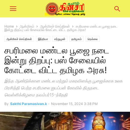
Home
ஆன்மிகம்
ஆன்மிகச் செய்திகள்
சபரிமலை மண்டல பூஜை நடை
இன்று திறப்பு: பஸ் சேவையில் கோட்டை விட்ட தமிழக அரசு!
ஆன்மிகச் செய்திகள்
இந்தியா
சற்றுமுன்
தமிழகம்
நெல்லை
சபரிமலை மண்டல பூஜை நடை
இன்று திறப்பு: பஸ் சேவையில்
கோட்டை விட்ட தமிழக அரசு!
இந்த ஆண்டுக்கான மண்டல மற்றும் மகரவிளக்கு பூஜைக்காக உலக
பிரசித்தி பெற்ற சபரிமலை ஐயப்பன் கோவில் திருநடை
வெள்ளிக்கிழமை நவம்பர்15-ந்தேதி
By
Sakthi Paramasivan.k
-
November 15, 2024 3:38 PM