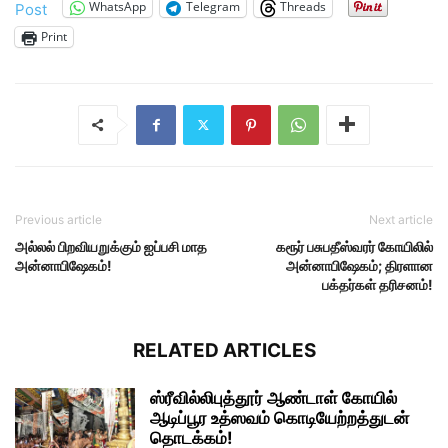
WhatsApp
Telegram
Threads
Post
Print
Previous article
Next article
அல்லல் பிறவியறுக்கும் ஐப்பசி மாத
கரூர் பசுபதீஸ்வரர் கோயிலில்
அன்னாபிஷேகம்!
அன்னாபிஷேகம்; திரளான
பக்தர்கள் தரிசனம்!
RELATED ARTICLES
ஸ்ரீவில்லிபுத்தூர் ஆண்டாள் கோயில்
ஆடிப்பூர உத்ஸவம் கொடியேற்றத்துடன்
தொடக்கம்!