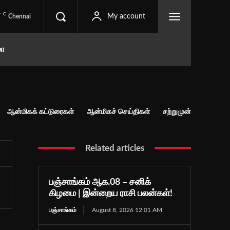
C
7
My account
Chennai
மா
ஆன்மிகக் கட்டுரைகள்
ஆன்மிகச் செய்திகள்
சற்றுமுன்
Related articles
பஞ்சாங்கம் ஆக.08 – சனிக்
கிழமை | இன்றைய ராசி பலன்கள்!
பஞ்சாங்கம்
August 8, 2026 12:01 AM