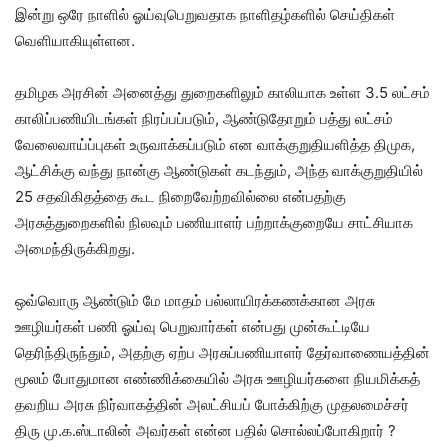
இன்று ஒரே நாளில் ஓய்வுபெறுவதாக நாளிதழ்களில் செய்திகள்
வெளியாகியுள்ளன.
தமிழக அரசின் அனைத்து துறைகளிலும் காலியாக உள்ள 3.5 லட்சம்
காலிப்பணியிடங்கள் நிரப்பப்படும், ஆண்டுதோறும் பத்து லட்சம்
வேலைவாய்ப்புகள் உருவாக்கப்படும் என வாக்குறுதியளித்த திமுக,
ஆட்சிக்கு வந்து நான்கு ஆண்டுகள் கடந்தும், அந்த வாக்குறுதியில்
25 சதவிகிதத்தை கூட நிறைவேற்றவில்லை என்பதற்கு
அரசுத்துறைகளில் நிலவும் பணியாளர் பற்றாக்குறையே சாட்சியாக
அமைந்திருக்கிறது.
ஒவ்வொரு ஆண்டும் மே மாதம் பல்லாயிரக்கணக்கான அரசு
ஊழியர்கள் பணி ஓய்வு பெறுவார்கள் என்பது முன்கூட்டியே
தெரிந்திருந்தும், அதற்கு ஏற்ப அரசுப்பணியாளர் தேர்வாணையத்தின்
மூலம் போதுமான எண்ணிக்கையில் அரசு ஊழியர்களை நியமிக்கத்
தவறிய அரசு நிர்வாகத்தின் அலட்சியப் போக்கிற்கு முதலமைச்சர்
திரு மு.க.ஸ்டாலின் அவர்கள் என்ன பதில் சொல்லப்போகிறார் ?