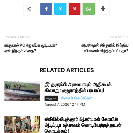
Previous article
Next article
ராகுலால் POKஐ மீட்க முடியுமா?
ஆபரேஷன் சிந்தூரில் இந்திய
ஏன் இந்தக் கதை?
விமானம் வீழ்த்தப் பட்டதா?
RELATED ARTICLES
நீர் தளும்பி அலைபாயும் அதிசயக்
கிணறு; குஜராத்தில் பரபரப்பு!
தினசரி செய்திகள்
-
சற்றுமுன்
August 7, 2026 12:17 PM
ஸ்ரீவில்லிபுத்தூர் ஆண்டாள் கோயில்
ஆடிப்பூர உத்ஸவம் கொடியேற்றத்துடன்
தொடக்கம்!