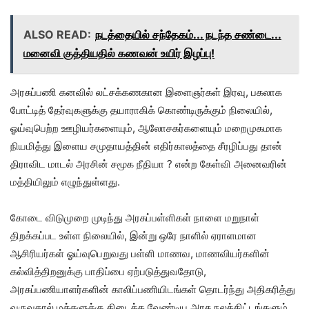
ALSO READ:
நடத்தையில் சந்தேகம்... நடந்த சண்டை...
மனைவி குத்தியதில் கணவன் உயிர் இழப்பு!
அரசுப்பணி கனவில் லட்சக்கணகான இளைஞர்கள் இரவு, பகலாக
போட்டித் தேர்வுகளுக்கு தயாராகிக் கொண்டிருக்கும் நிலையில்,
ஓய்வுபெற்ற ஊழியர்களையும், ஆலோசகர்களையும் மறைமுகமாக
நியமித்து இளைய சமுதாயத்தின் எதிர்காலத்தை சீரழிப்பது தான்
திராவிட மாடல் அரசின் சமூக நீதியா ? என்ற கேள்வி அனைவரின்
மத்தியிலும் எழுந்துள்ளது.
கோடை விடுமுறை முடிந்து அரசுப்பள்ளிகள் நாளை மறுநாள்
திறக்கப்பட உள்ள நிலையில், இன்று ஒரே நாளில் ஏராளமான
ஆசிரியர்கள் ஓய்வுபெறுவது பள்ளி மாணவ, மாணவியர்களின்
கல்வித்திறனுக்கு பாதிப்பை ஏற்படுத்துவதோடு,
அரசுப்பணியாளர்களின் காலிப்பணியிடங்கள் தொடர்ந்து அதிகரித்து
வருவதால் மக்களுக்கு கிடைக்க வேண்டிய அரசு நலத்திட்டங்களும்