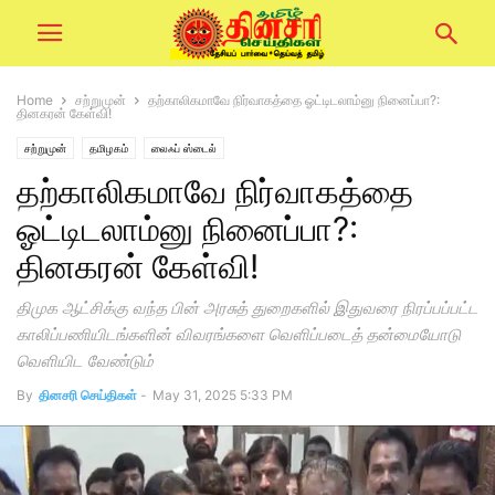
Home
சற்றுமுன்
தற்காலிகமாவே நிர்வாகத்தை ஓட்டிடலாம்னு நினைப்பா?:
தினகரன் கேள்வி!
சற்றுமுன்
தமிழகம்
லைஃப் ஸ்டைல்
தற்காலிகமாவே நிர்வாகத்தை
ஓட்டிடலாம்னு நினைப்பா?:
தினகரன் கேள்வி!
திமுக ஆட்சிக்கு வந்த பின் அரசுத் துறைகளில் இதுவரை நிரப்பப்பட்ட
காலிப்பணியிடங்களின் விவரங்களை வெளிப்படைத் தன்மையோடு
வெளியிட வேண்டும்
By
தினசரி செய்திகள்
-
May 31, 2025 5:33 PM