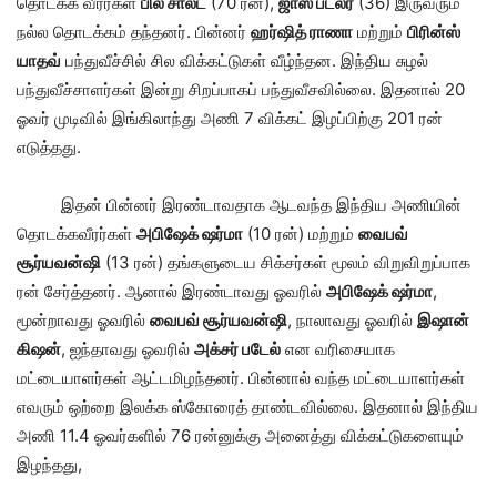
தொடக்க வீரர்கள்
பில் சால்ட்
(70 ரன்),
ஜாஸ் பட்லர்
(36) இருவரும்
நல்ல தொடக்கம் தந்தனர். பின்னர்
ஹர்ஷித் ராணா
மற்றும்
பிரின்ஸ்
யாதவ்
பந்துவீச்சில் சில விக்கட்டுகள் வீழ்ந்தன. இந்திய சுழல்
பந்துவீச்சாளர்கள் இன்று சிறப்பாகப் பந்துவீசவில்லை. இதனால் 20
ஓவர் முடிவில் இங்கிலாந்து அணி 7 விக்கட் இழப்பிற்கு 201 ரன்
எடுத்தது.
இதன் பின்னர் இரண்டாவதாக ஆடவந்த இந்திய அணியின்
தொடக்கவீரர்கள்
அபிஷேக் ஷர்மா
(10 ரன்) மற்றும்
வைபவ்
சூர்யவன்ஷி
(13 ரன்) தங்களுடைய சிக்சர்கள் மூலம் விறுவிறுப்பாக
ரன் சேர்த்தனர். ஆனால் இரண்டாவது ஓவரில்
அபிஷேக் ஷர்மா
,
மூன்றாவது ஓவரில்
வைபவ் சூர்யவன்ஷி
, நாலாவது ஓவரில்
இஷான்
கிஷன்
, ஐந்தாவது ஓவரில்
அக்சர் படேல்
என வரிசையாக
மட்டையாளர்கள் ஆட்டமிழந்தனர். பின்னால் வந்த மட்டையாளர்கள்
எவரும் ஒற்றை இலக்க ஸ்கோரைத் தாண்டவில்லை. இதனால் இந்திய
அணி 11.4 ஓவர்களில் 76 ரன்னுக்கு அனைத்து விக்கட்டுகளையும்
இழந்தது,