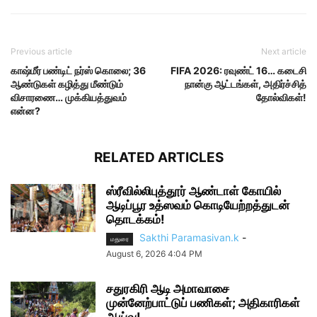
Previous article
Next article
காஷ்மீர் பண்டிட் நர்ஸ் கொலை; 36
FIFA 2026: ரவுண்ட் 16… கடைசி
ஆண்டுகள் கழித்து மீண்டும்
நான்கு ஆட்டங்கள், அதிர்ச்சித்
விசாரணை… முக்கியத்துவம்
தோல்விகள்!
என்ன?
RELATED ARTICLES
ஸ்ரீவில்லிபுத்தூர் ஆண்டாள் கோயில்
ஆடிப்பூர உத்ஸவம் கொடியேற்றத்துடன்
தொடக்கம்!
Sakthi Paramasivan.k
-
மதுரை
August 6, 2026 4:04 PM
சதுரகிரி ஆடி அமாவாசை
முன்னேற்பாட்டுப் பணிகள்; அதிகாரிகள்
ஆய்வு!