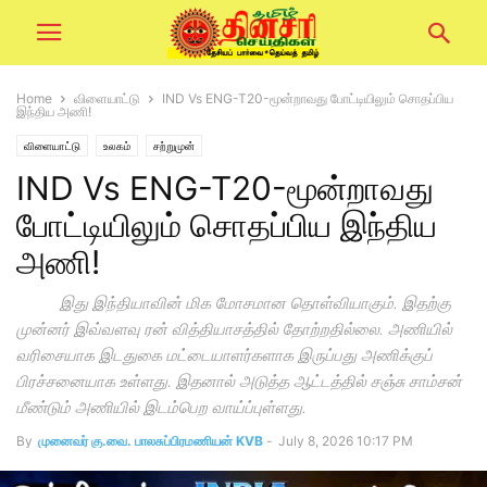
Home
விளையாட்டு
IND Vs ENG-T20-மூன்றாவது போட்டியிலும் சொதப்பிய
இந்திய அணி!
விளையாட்டு
உலகம்
சற்றுமுன்
IND Vs ENG-T20-மூன்றாவது
போட்டியிலும் சொதப்பிய இந்திய
அணி!
இது இந்தியாவின் மிக மோசமான தொள்வியாகும். இதற்கு
முன்னர் இவ்வளவு ரன் வித்தியாசத்தில் தோற்றதில்லை. அணியில்
வரிசையாக இடதுகை மட்டையாளர்களாக இருப்பது அணிக்குப்
பிரச்சனையாக உள்ளது. இதனால் அடுத்த ஆட்டத்தில் சஞ்சு சாம்சன்
மீண்டும் அணியில் இடம்பெற வாய்ப்புள்ளது.
By
முனைவர் கு.வை. பாலசுப்பிரமணியன் KVB
-
July 8, 2026 10:17 PM