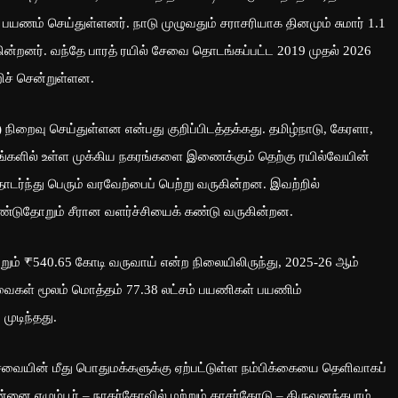
 பயணம் செய்துள்ளனர். நாடு முழுவதும் சராசரியாக தினமும் சுமார் 1.1
ுகின்றனர். வந்தே பாரத் ரயில் சேவை தொடங்கப்பட்ட 2019 முதல் 2026
ிச் சென்றுள்ளன.
s) நிறைவு செய்துள்ளன என்பது குறிப்பிடத்தக்கது. தமிழ்நாடு, கேரளா,
ிலங்களில் உள்ள முக்கிய நகரங்களை இணைக்கும் தெற்கு ரயில்வேயின்
ொடர்ந்து பெரும் வரவேற்பைப் பெற்று வருகின்றன. இவற்றில்
்டுதோறும் சீரான வளர்ச்சியைக் கண்டு வருகின்றன.
றும் ₹540.65 கோடி வருவாய் என்ற நிலையிலிருந்து, 2025-26 ஆம்
ேவைகள் மூலம் மொத்தம் 77.38 லட்சம் பயணிகள் பயணிம்
முடிந்தது.
ர சேவையின் மீது பொதுமக்களுக்கு ஏற்பட்டுள்ள நம்பிக்கையை தெளிவாகப்
ன்னை எழும்பூர் – நாகர்கோவில் மற்றும் காசர்கோடு – திருவனந்தபுரம்