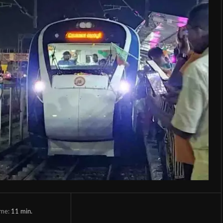
ime:
11
min.