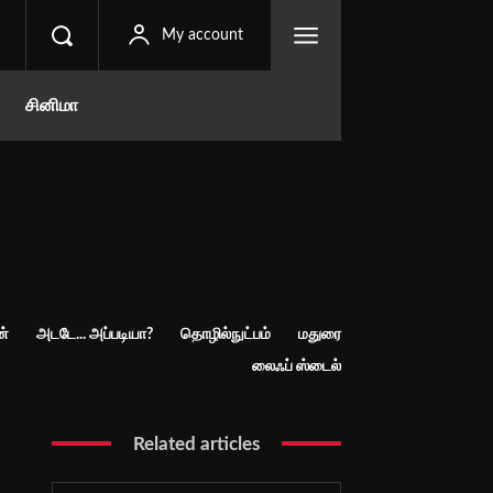
My account
சினிமா
ன்
அடடே... அப்படியா?
தொழில்நுட்பம்
மதுரை
லைஃப் ஸ்டைல்
Related articles