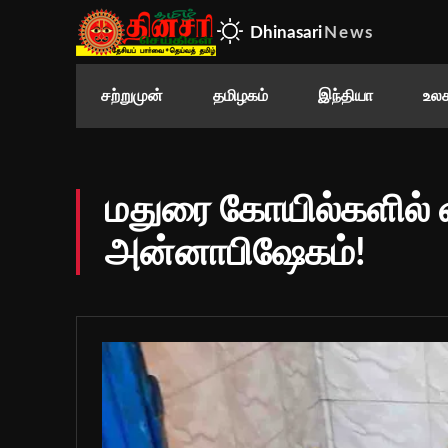
Dhinasari
News
சற்றுமுன்
தமிழகம்
இந்தியா
உலக
மதுரை கோயில்களில் வ
அன்னாபிஷேகம்!