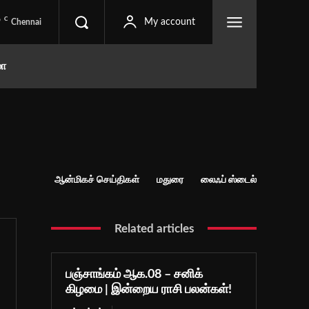
C
9
My account
Chennai
மா
ஆன்மிகச் செய்திகள்
மதுரை
லைஃப் ஸ்டைல்
Related articles
பஞ்சாங்கம் ஆக.08 – சனிக்
கிழமை | இன்றைய ராசி பலன்கள்!