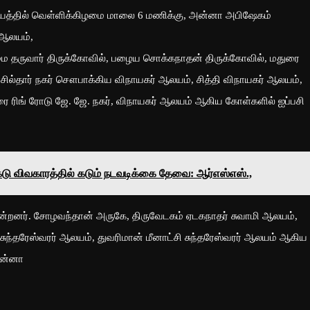
யத்தில் வெள்ளிக்கிழமை மாலை 6 மணிக்கு, அன்னா அபிஷேகம்
 ஆலயம்,
்மை தருவார் திருக்கோவில், பழைய சொக்கநாதன் திருக்கோவில், மதுரை
்தார் நகர் சௌபாக்கிய விநாயகர் ஆலயம், சித்தி விநாயகர் ஆலயம்,
ரிங் ரோடு ஜே. ஜே. நகர், விநாயகர் ஆலயம் ஆகிய கோள்களில் ஐப்பசி
டு விவகாரத்தில் கடும் நடவடிக்கை தேவை: ஆர்எஸ்எஸ்.,
ன்றனர். சோழவந்தான் அருகே, திருவேடகம் ஏடகநாதர் சுவாமி ஆலயம்,
சுந்தரேஸ்வரர் ஆலயம், துவரிமான் மீனாட்சி சுந்தரேஸ்வரர் ஆலயம் ஆகிய
அன்னா