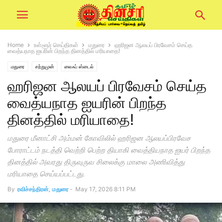
Home
உள்ளூர் செய்திகள்
மதுரை
ஹரிஜன ஆலயப் பிரவேசம் செய்த
வைத்யநாத ஐயரின் பிறந்த தினத்தில் மரியாதை!
மதுரை
சற்றுமுன்
லைஃப் ஸ்டைல்
ஹரிஜன ஆலயப் பிரவேசம் செய்த
வைத்யநாத ஐயரின் பிறந்த
தினத்தில் மரியாதை!
மதுரை மீனாட்சி அம்மன் கோவிலில் ஹரிஜன ஆலயப்பிரவேச
போராட்டம் நடத்தி வெற்றி பெற்ற தியாகி வைத்தியநாத ஐயர் பிறந்த
தினத்தில் அவரது திருவுருவ சிலைக்கு மாலை அணிவித்து
மரியாதை செய்யப்பட்டது.
By
ரவிச்சந்திரன், மதுரை
-
May 17, 2026 8:11 PM