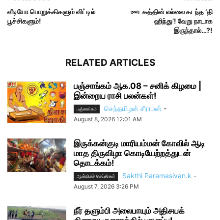
வீடியோ பொறுக்கிகளும் விட்டில்
ஊடகத்தின் எல்லை கடந்த ‘தி
பூச்சிகளும்!
ஹிந்து’! வேறு நாடாக
இருந்தால்…?!
RELATED ARTICLES
பஞ்சாங்கம் ஆக.08 – சனிக் கிழமை |
இன்றைய ராசி பலன்கள்!
செந்தமிழன் சீராமன்
-
பஞ்சாங்கம்
August 8, 2026 12:01 AM
இருக்கன்குடி மாரியம்மன் கோவில் ஆடி
மாத திருவிழா கொடியேற்றத்துடன்
தொடக்கம்!
Sakthi Paramasivan.k
-
ஆன்மிகச் செய்திகள்
August 7, 2026 3:26 PM
நீர் தளும்பி அலைபாயும் அதிசயக்