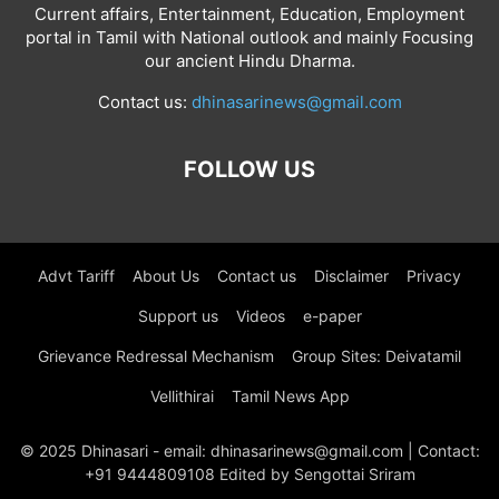
Current affairs, Entertainment, Education, Employment
portal in Tamil with National outlook and mainly Focusing
our ancient Hindu Dharma.
Contact us:
dhinasarinews@gmail.com
FOLLOW US
Advt Tariff
About Us
Contact us
Disclaimer
Privacy
Support us
Videos
e-paper
Grievance Redressal Mechanism
Group Sites: Deivatamil
Vellithirai
Tamil News App
© 2025 Dhinasari - email: dhinasarinews@gmail.com | Contact:
+91 9444809108 Edited by Sengottai Sriram