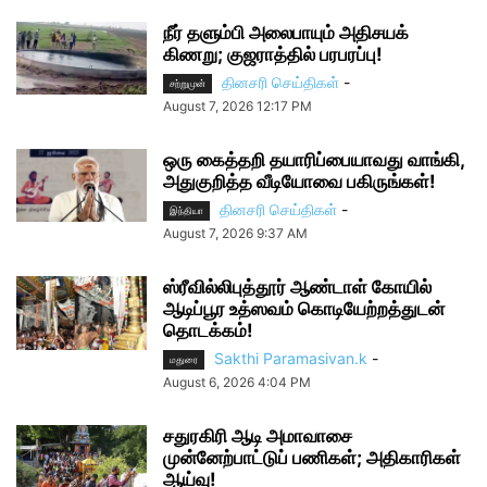
நீர் தளும்பி அலைபாயும் அதிசயக்
கிணறு; குஜராத்தில் பரபரப்பு!
தினசரி செய்திகள்
-
சற்றுமுன்
August 7, 2026 12:17 PM
ஒரு கைத்தறி தயாரிப்பையாவது வாங்கி,
அதுகுறித்த வீடியோவை பகிருங்கள்!
தினசரி செய்திகள்
-
இந்தியா
August 7, 2026 9:37 AM
ஸ்ரீவில்லிபுத்தூர் ஆண்டாள் கோயில்
ஆடிப்பூர உத்ஸவம் கொடியேற்றத்துடன்
தொடக்கம்!
Sakthi Paramasivan.k
-
மதுரை
August 6, 2026 4:04 PM
சதுரகிரி ஆடி அமாவாசை
முன்னேற்பாட்டுப் பணிகள்; அதிகாரிகள்
ஆய்வு!