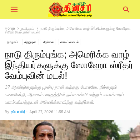
Home
தமிழகம்
நாடு திரும்புங்க; அமெரிக்க வாழ் இந்தியர்களுக்கு ஸோஹோ
ஸ்ரீதர் வேம்புவின் மடல்!
தமிழகம்
சற்றுமுன்
நெல்லை
லைஃப் ஸ்டைல்
நாடு திரும்புங்க; அமெரிக்க வாழ்
இந்தியர்களுக்கு ஸோஹோ ஸ்ரீதர்
வேம்புவின் மடல்!
37 ஆண்டுகளுக்கு முன்பு நான் வந்தது போலவே, நீங்களும்
பணமின்றி, ஆனால் பாரதத்தின் நல்ல கல்வி மற்றும் கலாச்சாரப்
பாரம்பரியத்துடன் அமெரிக்காவிற்கு வந்தீர்கள்.
By
ரம்யா ஸ்ரீ
-
April 27, 2026 11:55 AM