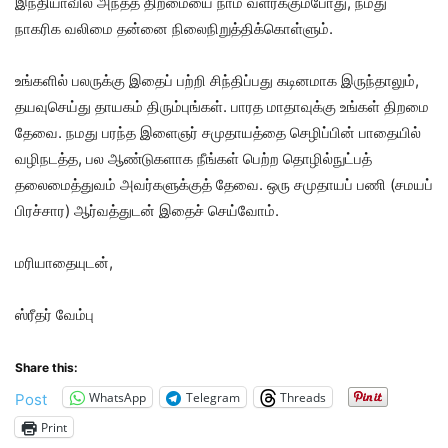
இந்தியாவில் அந்தத் திறமையை நாம் வளர்க்கும்போது, நமது
நாகரிக வலிமை தன்னை நிலைநிறுத்திக்கொள்ளும்.
உங்களில் பலருக்கு இதைப் பற்றி சிந்திப்பது கடினமாக இருந்தாலும்,
தயவுசெய்து தாயகம் திரும்புங்கள். பாரத மாதாவுக்கு உங்கள் திறமை
தேவை. நமது பரந்த இளைஞர் சமுதாயத்தை செழிப்பின் பாதையில்
வழிநடத்த, பல ஆண்டுகளாக நீங்கள் பெற்ற தொழில்நுட்பத்
தலைமைத்துவம் அவர்களுக்குத் தேவை. ஒரு சமுதாயப் பணி (சமயப்
பிரச்சார) ஆர்வத்துடன் இதைச் செய்வோம்.
மரியாதையுடன்,
ஸ்ரீதர் வேம்பு
Share this:
WhatsApp
Telegram
Threads
Post
Print