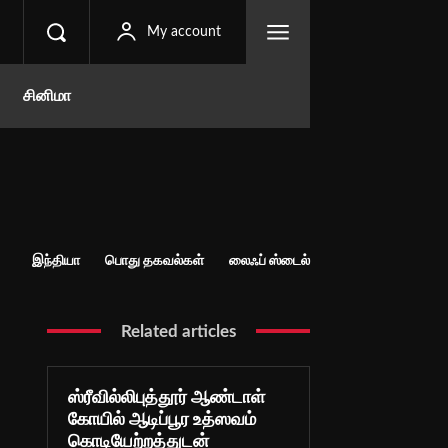
My account
சினிமா
இந்தியா
பொது தகவல்கள்
லைஃப் ஸ்டைல்
Related articles
ஸ்ரீவில்லிபுத்தூர் ஆண்டாள்
கோயில் ஆடிப்பூர உத்ஸவம்
கொடியேற்றத்துடன்