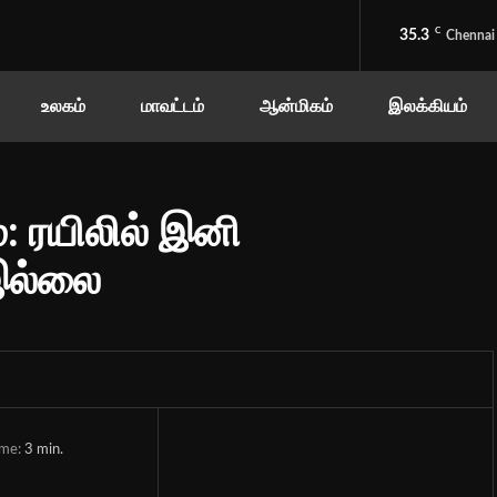
C
35.3
Chennai
உலகம்
மாவட்டம்
ஆன்மிகம்
இலக்கியம்
 ரயிலில் இனி
இல்லை
ime:
3
min.