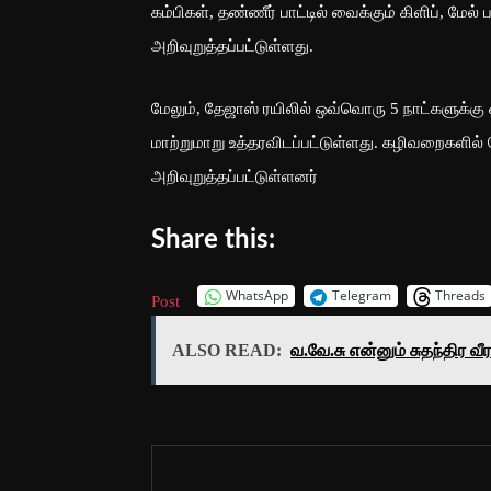
கம்பிகள், தண்ணீர் பாட்டில் வைக்கும் கிளிப், மேல
அறிவுறுத்தப்பட்டுள்ளது.
மேலும், தேஜாஸ் ரயிலில் ஒவ்வொரு 5 நாட்களுக்க
மாற்றுமாறு உத்தரவிடப்பட்டுள்ளது. கழிவறைகளில
அறிவுறுத்தப்பட்டுள்ளனர்
Share this:
WhatsApp
Telegram
Threads
Post
ALSO READ:
வ.வே.சு என்னும் சுதந்திர 