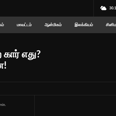
30.
ம்
மாவட்டம்
ஆன்மிகம்
இலக்கியம்
சினி
 கார் எது?
ை!
min.