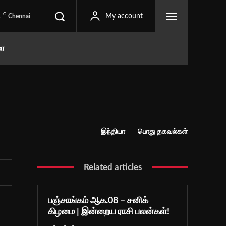
C
1
My account
Chennai
மா
இந்தியா
பொது தகவல்கள்
Related articles
பஞ்சாங்கம் ஆக.08 – சனிக்
கிழமை | இன்றைய ராசி பலன்கள்!