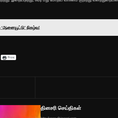
‘ஆனையூட்டு’ நிகழ்வு!
Print
தினசரி செய்திகள்
http://www.dhinasari.com