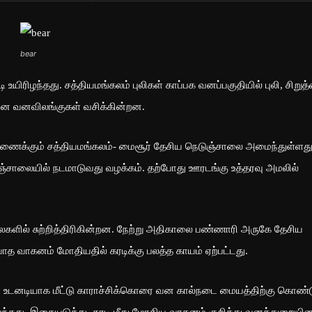
bear
ிழந்தது. சத்தியமங்கலம் புலிகள் காப்பக வனப்பகுதியில் புலி, சிறுத
ான வனவிலங்குகள் வசிக்கின்றன.
ணைக்கும் சத்தியமங்கலம்- மைசூர் தேசிய நெடுஞ்சாலை அமைந்துள்ளது
சாலையில் நடமாடுவது வழக்கம். தற்போது ஊரடங்கு உத்தரவு அமலில்
களில் சுற்றித்திரிகின்றன. நேற்று அதிகாலை பண்ணாரி அருகே தேசிய
ாத வாகனம் மோதியதில் கரடிக்கு பலத்த காயம் ஏற்பட்டது.
ர் உடனடியாக மீட்டு காராச்சிக்கொரை வன கால்நடை மையத்திற்கு கொண்
்தது. இதையடுத்து, கரடி மீது மோதிய வாகனம் குறித்து வனத்துறையின