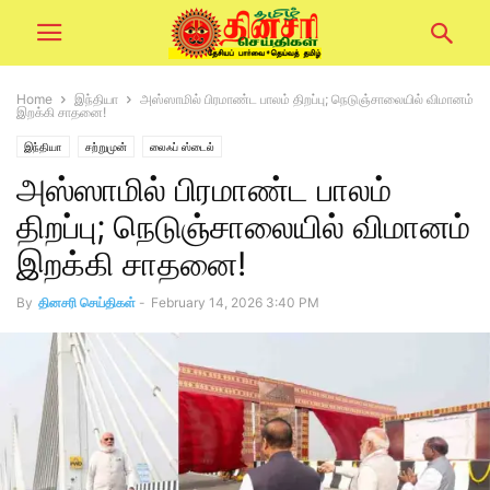
Home
இந்தியா
அஸ்ஸாமில் பிரமாண்ட பாலம் திறப்பு; நெடுஞ்சாலையில் விமானம்
இறக்கி சாதனை!
இந்தியா
சற்றுமுன்
லைஃப் ஸ்டைல்
அஸ்ஸாமில் பிரமாண்ட பாலம்
திறப்பு; நெடுஞ்சாலையில் விமானம்
இறக்கி சாதனை!
By
தினசரி செய்திகள்
-
February 14, 2026 3:40 PM