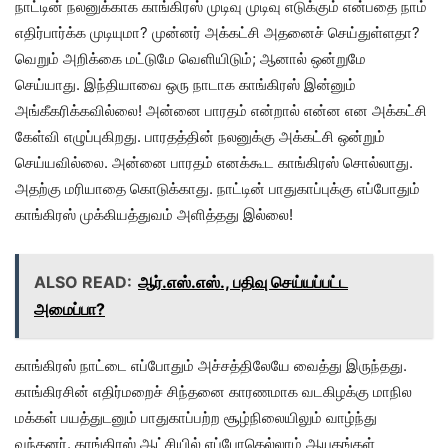
நாட்டின் நலனுக்காக காங்கிரஸ் முடிவு முடிவு எடுக்கும் என்பதை நாம்
எதிர்பார்க்க முடியுமா? முன்னர் அக்கட்சி அதனைச் செய்துள்ளதா?
வெறும் அறிக்கை மட்டுமே வெளியிடும்; ஆனால் ஒன்றுமே
செய்யாது. இந்தியாவை ஒரு நாடாக காங்கிரஸ் இன்னும்
அங்கீகரிக்கவில்லை! அன்னை பாரதம் என்றால் என்ன என அக்கட்சி
கேள்வி எழுப்புகிறது. பாரதத்தின் நலனுக்கு அக்கட்சி ஒன்றும்
செய்யவில்லை. அன்னை பாரதம் எனக்கூட காங்கிரஸ் சொல்லாது.
அதற்கு மரியாதை கொடுக்காது. நாட்டின் பாதுகாப்புக்கு எப்போதும்
காங்கிரஸ் முக்கியத்துவம் அளித்தது இல்லை!
ALSO READ:
ஆர்.எஸ்.எஸ்., பதிவு செய்யப்பட்ட
அமைப்பா?
காங்கிரஸ் நாட்டை எப்போதும் அச்சத்திலேயே வைத்து இருந்தது.
காங்கிரசின் எதிர்மறைச் சிந்தனை காரணமாக வடகிழக்கு மாநில
மக்கள் பயத்துடனும் பாதுகாப்பற்ற சூழ்நிலையிலும் வாழ்ந்து
வந்தனர். காங்கிரஸ் ஆட்சியில் எப்போதெல்லாம் ஆயுதங்கள்