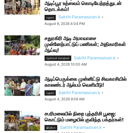
ஆடிப்பூர உத்ஸவம் கொடியேற்றத்துடன்
தொடக்கம்!
Sakthi Paramasivan.k
-
மதுரை
August 6, 2026 4:04 PM
சதுரகிரி ஆடி அமாவாசை
முன்னேற்பாட்டுப் பணிகள்; அதிகாரிகள்
ஆய்வு!
Sakthi Paramasivan.k
-
ஆன்மிகச் செய்திகள்
August 4, 2026 10:00 AM
ஆடிப்பெருக்கை முன்னிட்டு சிவகாசியில்
காலண்டர் ஆல்பம் வெளியீடு!
Sakthi Paramasivan.k
-
மதுரை
August 4, 2026 9:09 AM
சபரிமலையில் நிறை புத்தரிசி பூஜை:
கொட்டும் மழையில் குவிந்த பக்தர்கள்!
Sakthi Paramasivan.k
-
இந்தியா