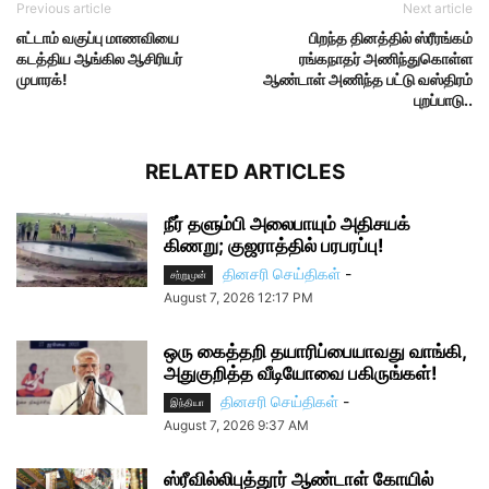
Previous article
Next article
எட்டாம் வகுப்பு மாணவியை
பிறந்த தினத்தில் ஸ்ரீரங்கம்
கடத்திய ஆங்கில ஆசிரியர்
ரங்கநாதர் அணிந்துகொள்ள
முபாரக்!
ஆண்டாள் அணிந்த பட்டு வஸ்திரம்
புறப்பாடு..
RELATED ARTICLES
நீர் தளும்பி அலைபாயும் அதிசயக்
கிணறு; குஜராத்தில் பரபரப்பு!
தினசரி செய்திகள்
-
சற்றுமுன்
August 7, 2026 12:17 PM
ஒரு கைத்தறி தயாரிப்பையாவது வாங்கி,
அதுகுறித்த வீடியோவை பகிருங்கள்!
தினசரி செய்திகள்
-
இந்தியா
August 7, 2026 9:37 AM
ஸ்ரீவில்லிபுத்தூர் ஆண்டாள் கோயில்