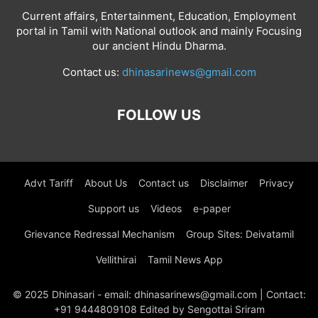
Current affairs, Entertainment, Education, Employment
portal in Tamil with National outlook and mainly Focusing
our ancient Hindu Dharma.
Contact us:
dhinasarinews@gmail.com
FOLLOW US
Advt Tariff
About Us
Contact us
Disclaimer
Privacy
Support us
Videos
e-paper
Grievance Redressal Mechanism
Group Sites: Deivatamil
Vellithirai
Tamil News App
© 2025 Dhinasari - email: dhinasarinews@gmail.com | Contact:
+91 9444809108 Edited by Sengottai Sriram