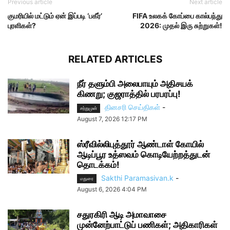
Previous article
Next article
குமரியில் மட்டும் ஏன் இப்படி ‘பகீர்’
FIFA உலகக் கோப்பை கால்பந்து
புரளிகள்?
2026: முதல் இரு சுற்றுகள்!
RELATED ARTICLES
நீர் தளும்பி அலைபாயும் அதிசயக்
கிணறு; குஜராத்தில் பரபரப்பு!
தினசரி செய்திகள்
-
சற்றுமுன்
August 7, 2026 12:17 PM
ஸ்ரீவில்லிபுத்தூர் ஆண்டாள் கோயில்
ஆடிப்பூர உத்ஸவம் கொடியேற்றத்துடன்
தொடக்கம்!
Sakthi Paramasivan.k
-
மதுரை
August 6, 2026 4:04 PM
சதுரகிரி ஆடி அமாவாசை
முன்னேற்பாட்டுப் பணிகள்; அதிகாரிகள்