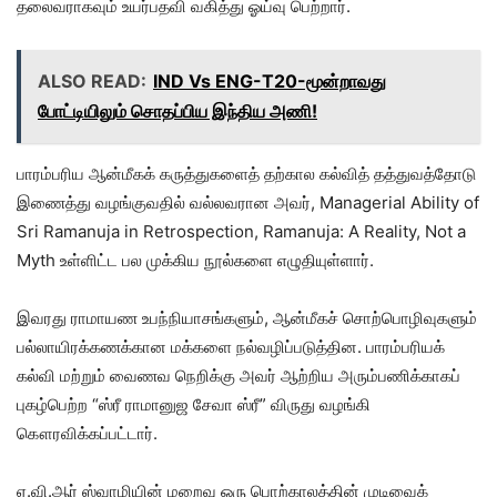
தலைவராகவும் உயர்பதவி வகித்து ஓய்வு பெற்றார்.
ALSO READ:
IND Vs ENG-T20-மூன்றாவது
போட்டியிலும் சொதப்பிய இந்திய அணி!
பாரம்பரிய ஆன்மீகக் கருத்துகளைத் தற்கால கல்வித் தத்துவத்தோடு
இணைத்து வழங்குவதில் வல்லவரான அவர், Managerial Ability of
Sri Ramanuja in Retrospection, Ramanuja: A Reality, Not a
Myth உள்ளிட்ட பல முக்கிய நூல்களை எழுதியுள்ளார்.
இவரது ராமாயண உபந்நியாசங்களும், ஆன்மீகச் சொற்பொழிவுகளும்
பல்லாயிரக்கணக்கான மக்களை நல்வழிப்படுத்தின. பாரம்பரியக்
கல்வி மற்றும் வைணவ நெறிக்கு அவர் ஆற்றிய அரும்பணிக்காகப்
புகழ்பெற்ற “ஸ்ரீ ராமானுஜ சேவா ஸ்ரீ” விருது வழங்கி
கௌரவிக்கப்பட்டார்.
ஏ.வி.ஆர் ஸ்வாமியின் மறைவு ஒரு பொற்காலத்தின் முடிவைக்