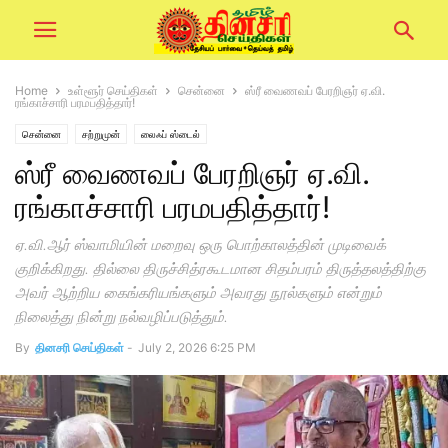
Home
உள்ளூர் செய்திகள்
சென்னை
ஸ்ரீ வைணவப் பேரறிஞர் ஏ.வி.
ரங்காச்சாரி பரமபதித்தார்!
சென்னை
சற்றுமுன்
லைஃப் ஸ்டைல்
ஸ்ரீ வைணவப் பேரறிஞர் ஏ.வி.
ரங்காச்சாரி பரமபதித்தார்!
ஏ.வி.ஆர் ஸ்வாமியின் மறைவு ஒரு பொற்காலத்தின் முடிவைக்
குறிக்கிறது. தில்லை திருச்சித்ரகூடமான சிதம்பரம் திருத்தலத்திற்கு
அவர் ஆற்றிய கைங்கரியங்களும் அவரது நூல்களும் என்றும்
நிலைத்து நின்று நல்வழிப்படுத்தும்.
By
தினசரி செய்திகள்
-
July 2, 2026 6:25 PM