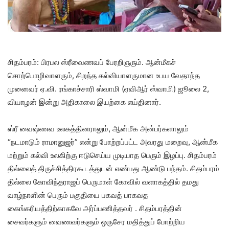
சிதம்பரம்: பிரபல ஸ்ரீவைணவப் பேரறிஞரும். ஆன்மீகச்
சொற்பொழிவாளரும், சிறந்த கல்வியாளருமான உபய வேதாந்த
முனைவர் ஏ.வி. ரங்காச்சாரி ஸ்வாமி (ஏவிஆர் ஸ்வாமி) ஜூலை 2,
வியாழன் இன்று அதிகாலை இயற்கை எய்தினார்.
ஸ்ரீ வைஷ்ணவ உலகத்தினராலும், ஆன்மீக அன்பர்களாலும்
“நடமாடும் ராமானுஜர்” என்று போற்றப்பட்ட அவரது மறைவு, ஆன்மீக
மற்றும் கல்வி உலகிற்கு ஈடுசெய்ய முடியாத பெரும் இழப்பு. சிதம்பரம்
தில்லைத் திருச்சித்திரகூடத்துடன் எண்பது ஆண்டு பந்தம். சிதம்பரம்
தில்லை கோவிந்தராஜப் பெருமாள் கோவில் வளாகத்தில் தமது
வாழ்நாளின் பெரும் பகுதியை பகவத் பாகவத
கைங்கரியத்திற்காகவே அர்ப்பணித்தவர் . சிதம்பரத்தின்
சைவர்களும் வைணவர்களும் ஒருசேர மதித்துப் போற்றிய