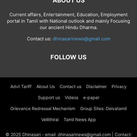
ABOUT US
Current affairs, Entertainment, Education, Employment
portal in Tamil with National outlook and mainly Focusing
our ancient Hindu Dharma.
Contact us:
dhinasarinews@gmail.com
FOLLOW US
Advt Tariff
About Us
Contact us
Disclaimer
Privacy
Support us
Videos
e-paper
Grievance Redressal Mechanism
Group Sites: Deivatamil
Vellithirai
Tamil News App
© 2025 Dhinasari - email: dhinasarinews@gmail.com | Contact: