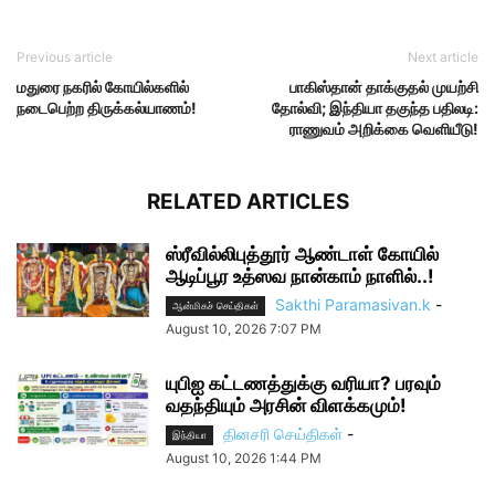
Previous article
Next article
மதுரை நகரில் கோயில்களில்
பாகிஸ்தான் தாக்குதல் முயற்சி
நடைபெற்ற திருக்கல்யாணம்!
தோல்வி; இந்தியா தகுந்த பதிலடி:
ராணுவம் அறிக்கை வெளியீடு!
RELATED ARTICLES
ஸ்ரீவில்லிபுத்தூர் ஆண்டாள் கோயில்
ஆடிப்பூர உத்ஸவ நான்காம் நாளில்..!
Sakthi Paramasivan.k
-
ஆன்மிகச் செய்திகள்
August 10, 2026 7:07 PM
யுபிஐ கட்டணத்துக்கு வரியா? பரவும்
வதந்தியும் அரசின் விளக்கமும்!
தினசரி செய்திகள்
-
இந்தியா
August 10, 2026 1:44 PM