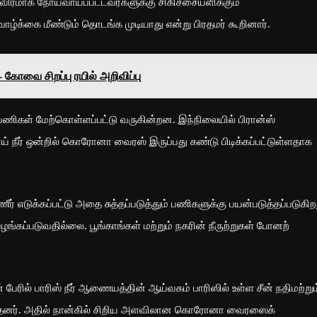
ீவிரமாக நோய்வாய்ப்பட்டவர்களுக்கு சிகிச்சையளிக்கும்
ழ்க்கை மீண்டும் தொடங்க முடியாது என்று பிரதமர் கூறினார்.
கோவை சிறப்பு ரயில் அறிவிப்பு
 பணிகள் மேற்கொள்ளப்பட்டு வருகின்றன. இந்நிலையில் பிரான்ஸ்
ாய் நீர் ஒன்றில் கொரோனா வைரஸ் இருப்பது கண்டு பிடிக்கப்பட்டுள்ளதாக
்ணீர் எடுக்கப்பட்டு அதை சுத்தப்படுத்தும் பணிகளுக்கு பயன்படுத்தப்படுகிற
கப்படுவதில்லை. பூங்காங்கள் மற்றும் நகரின் நீருற்றுகள் போனற்
பேரில் பாரிஸ் நீர் ஆணையத்தின் ஆய்வகம் பாரிஸில் உள்ள சீன் நதிமற்றும
ித்தனர். அதில் நான்கில் சிறிய அளவிலான கொரோனா வைரஸைக்