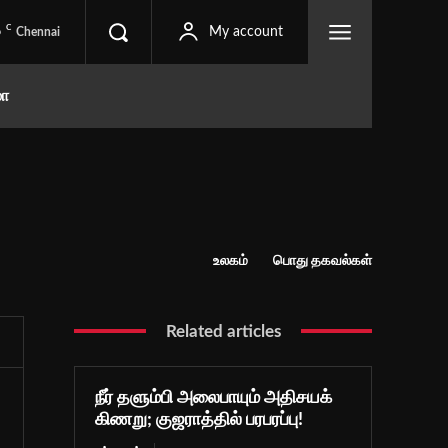
C
6
My account
Chennai
மா
உலகம்
பொது தகவல்கள்
Related articles
நீர் தளும்பி அலைபாயும் அதிசயக்
கிணறு; குஜராத்தில் பரபரப்பு!