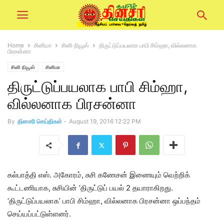
Home
சினிமா
சினி நியூஸ்
திருட்டுப்பயலாக பாபி சிம்ஹா, வில்லனாக
பிரசன்னா
சினி நியூஸ்
சினிமா
திருட்டுப்பயலாக பாபி சிம்ஹா,
வில்லனாக பிரசன்னா
By
தினசரி செய்திகள்
-
August 19, 2016 12:22 PM
கல்பாத்தி எஸ். அகோரம், சுசி கணேசன் இணையும் வெற்றிக்
கூட்டணியாக, சுசியின் ’திருட்டுப் பயல் 2 தயாராகிறது.
‘திருட்டுப்பயலாக’ பாபி சிம்ஹா, வில்லனாக பிரசன்னா ஒப்பந்தம்
செய்யப்பட்டுள்ளனர்.