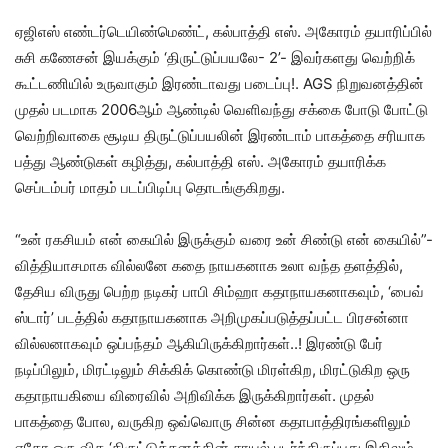
ஏஜிஎஸ் எண்டர்டெயிண்மெண்ட், கல்பாத்தி எஸ். அகோரம் தயாரிப்பில்
சுசி கணேசன் இயக்கும் ‘திருட்டுப்பயலே- 2’- இவர்களது வெற்றிக்
கூட்டணியில் உருவாகும் இரண்டாவது படைப்பு!. AGS நிறுவனத்தின்
முதல் படமாக 2006ஆம் ஆண்டில் வெளிவந்து சக்கை போடு போட்டு
வெற்றிவாகை சூடிய திருட்டுப்பயலின் இரண்டாம் பாகத்தை சரியாக
பத்து ஆண்டுகள் கழித்து, கல்பாத்தி எஸ். அகோரம் தயாரிக்க
செப்டம்பர் மாதம் படப்பிடிப்பு தொடங்குகிறது.
“உன் ரகசியம் என் கையில் இருக்கும் வரை உன் சிண்டு என் கையில்”-
வித்தியாசமாக வில்லனே கதை நாயகனாக உலா வந்த தளத்தில்,
தேசிய விருது பெற்ற நடிகர் பாபி சிம்ஹா கதாநாயகனாகவும், ‘பைவ்
ஸ்டார்’ படத்தில் கதாநாயகனாக அறிமுகப்படுத்தப்பட்ட பிரசன்னா
வில்லனாகவும் ஒப்பந்தம் ஆகியிருக்கிறார்கள்..! இரண்டு பேர்
நடிப்பிலும், மிரட்டிலும் சிக்கிக் கொண்டு மிரள்கிற, மிரட்டுகிற ஒரு
கதாநாயகியை விரைவில் அறிவிக்க இருக்கிறார்கள். முதல்
பாகத்தை போல, வருகிற ஒவ்வொரு சின்ன கதாபாத்திரங்களிலும்
ஏதோ ஒரு வித ‘திருட்டுத்தனத்தின் சாயல் படர்ந்திருப்பது இதிலும்