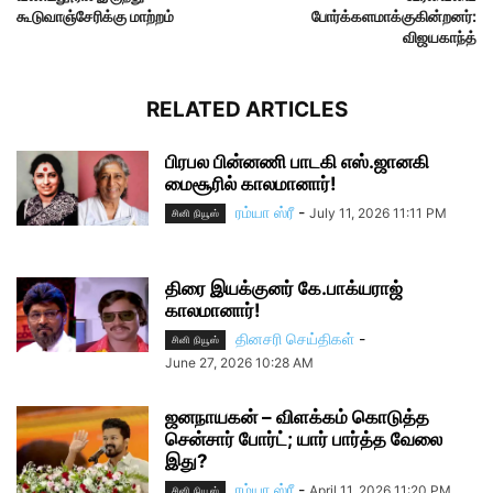
கூடுவாஞ்சேரிக்கு மாற்றம்
போர்க்களமாக்குகின்றனர்:
விஜயகாந்த்
RELATED ARTICLES
பிரபல பின்னணி பாடகி எஸ்.ஜானகி
மைசூரில் காலமானார்!
ரம்யா ஸ்ரீ
-
July 11, 2026 11:11 PM
சினி நியூஸ்
திரை இயக்குனர் கே.பாக்யராஜ்
காலமானார்!
தினசரி செய்திகள்
-
சினி நியூஸ்
June 27, 2026 10:28 AM
ஜனநாயகன் – விளக்கம் கொடுத்த
சென்சார் போர்ட்; யார் பார்த்த வேலை
இது?
ரம்யா ஸ்ரீ
-
April 11, 2026 11:20 PM
சினி நியூஸ்