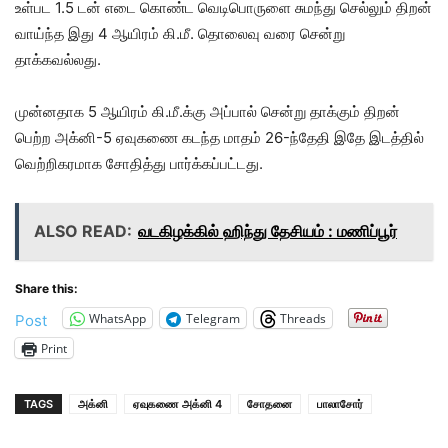
உள்பட 1.5 டன் எடை கொண்ட வெடிபொருளை சுமந்து செல்லும் திறன்
வாய்ந்த இது 4 ஆயிரம் கி.மீ. தொலைவு வரை சென்று
தாக்கவல்லது.
முன்னதாக 5 ஆயிரம் கி.மீ.க்கு அப்பால் சென்று தாக்கும் திறன்
பெற்ற அக்னி-5 ஏவுகணை கடந்த மாதம் 26-ந்தேதி இதே இடத்தில்
வெற்றிகரமாக சோதித்து பார்க்கப்பட்டது.
ALSO READ:
வடகிழக்கில் ஹிந்து தேசியம் : மணிப்பூர்
Share this:
WhatsApp
Telegram
Threads
Post
Print
TAGS
அக்னி
ஏவுகணை அக்னி 4
சோதனை
பாலாசோர்