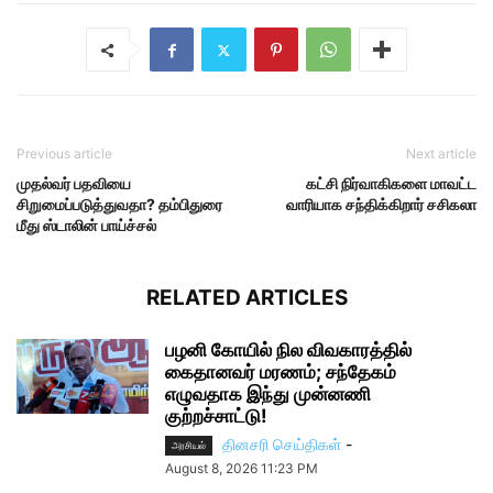
Previous article
Next article
முதல்வர் பதவியை
கட்சி நிர்வாகிகளை மாவட்ட
சிறுமைப்படுத்துவதா? தம்பிதுரை
வாரியாக சந்திக்கிறார் சசிகலா
மீது ஸ்டாலின் பாய்ச்சல்
RELATED ARTICLES
பழனி கோயில் நில விவகாரத்தில்
கைதானவர் மரணம்; சந்தேகம்
எழுவதாக இந்து முன்னணி
குற்றச்சாட்டு!
தினசரி செய்திகள்
-
அரசியல்
August 8, 2026 11:23 PM