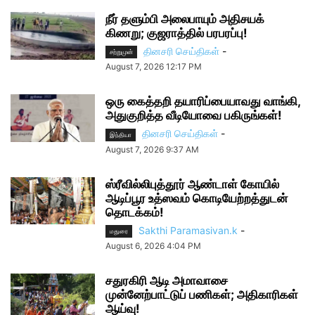
நீர் தளும்பி அலைபாயும் அதிசயக்
கிணறு; குஜராத்தில் பரபரப்பு!
தினசரி செய்திகள்
-
சற்றுமுன்
August 7, 2026 12:17 PM
ஒரு கைத்தறி தயாரிப்பையாவது வாங்கி,
அதுகுறித்த வீடியோவை பகிருங்கள்!
தினசரி செய்திகள்
-
இந்தியா
August 7, 2026 9:37 AM
ஸ்ரீவில்லிபுத்தூர் ஆண்டாள் கோயில்
ஆடிப்பூர உத்ஸவம் கொடியேற்றத்துடன்
தொடக்கம்!
Sakthi Paramasivan.k
-
மதுரை
August 6, 2026 4:04 PM
சதுரகிரி ஆடி அமாவாசை
முன்னேற்பாட்டுப் பணிகள்; அதிகாரிகள்
ஆய்வு!