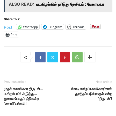
ALSO READ:
வடகிழக்கில் ஹிந்து தேசியம் : மேகாலயா
Share this:
WhatsApp
Telegram
Threads
Post
Print
Previous article
Next article
முதல் காவல்கார திருடன்…
மோடி என்ற ‘காவல்கார’னால்
ப.சிதம்பரம்! அடுத்து…
துரத்தப் படும் ராகுல் என்ற
துணைபோகும் நீதிமன்ற
‘திருடன்’!
’சைனி’யங்கள்!