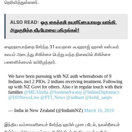
தெரிவித்துள்ளனர்.
ALSO READ:
ஒரு கைத்தறி தயாரிப்பையாவது வாங்கி,
அதுகுறித்த வீடியோவை பகிருங்கள்!
ஹைதராபாத்தை சேர்ந்த 31 வயதான ஃபஹராஜ் ஹசன் என்பவர்
காயம் அடைந்து சிகிச்சை பெற்று வந்த நிலையில் சிகிச்சை
பலனளிக்காமல் உயிரிழந்தார்.
We have been pursuing with NZ auth whereabouts of 9
Indians, incl 2 PIOs. 2 indians receiving treatment. Following
up with NZ Govt for others. Also r in regular touch with their
families
@MEAIndia
@SushmaSwaraj
@IndianDiplomacy
@DDNewsLive
@PTI_News
@sidhant
@kohli_sanjiv
— India in New Zealand (@IndiainNZ)
March 16, 2019
இந்திய வம்சாவளியைச் சேர்ந்த ஹபீஸ் முசா படேல், நவஸ்ரீயைச்