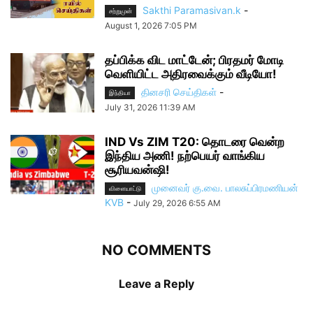
Sakthi Paramasivan.k
-
சற்றுமுன்
August 1, 2026 7:05 PM
தப்பிக்க விட மாட்டேன்; பிரதமர் மோடி
வெளியிட்ட அதிரவைக்கும் வீடியோ!
தினசரி செய்திகள்
-
இந்தியா
July 31, 2026 11:39 AM
IND Vs ZIM T20: தொடரை வென்ற
இந்திய அணி! நற்பெயர் வாங்கிய
சூரியவன்ஷி!
முனைவர் கு.வை. பாலசுப்பிரமணியன்
விளையாட்டு
KVB
-
July 29, 2026 6:55 AM
NO COMMENTS
Leave a Reply