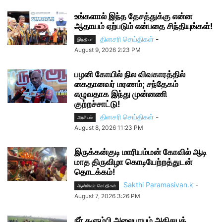
உங்களால் இந்த தேசத்துக்கு என்ன
ஆதாயம் ஏற்படும் என்பதை சிந்தியுங்கள்!
தினசரி செய்திகள்
-
இந்தியா
August 9, 2026 2:23 PM
பழனி கோயில் நில விவகாரத்தில்
கைதானவர் மரணம்; சந்தேகம்
எழுவதாக இந்து முன்னணி
குற்றச்சாட்டு!
தினசரி செய்திகள்
-
அரசியல்
August 8, 2026 11:23 PM
இருக்கன்குடி மாரியம்மன் கோவில் ஆடி
மாத திருவிழா கொடியேற்றத்துடன்
தொடக்கம்!
Sakthi Paramasivan.k
-
ஆன்மிகச் செய்திகள்
August 7, 2026 3:26 PM
நீர் தளும்பி அலைபாயும் அதிசயக்