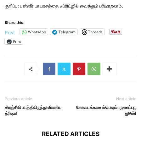
குறிப்பு: பன்னீர் பாயாசத்தை ஃப்ரிட்ஜில் வைத்தும் பரிமாறலாம்.
Share this:
WhatsApp
Telegram
Threads
Post
Print
Previous article
Next article
சிரஞ்சீவி படத்திலிருந்து விலகிய
கோடைக்கால ஸ்பெஷல்: முலாம்பழ
த்ரிஷா!
ஜூஸ்!
RELATED ARTICLES