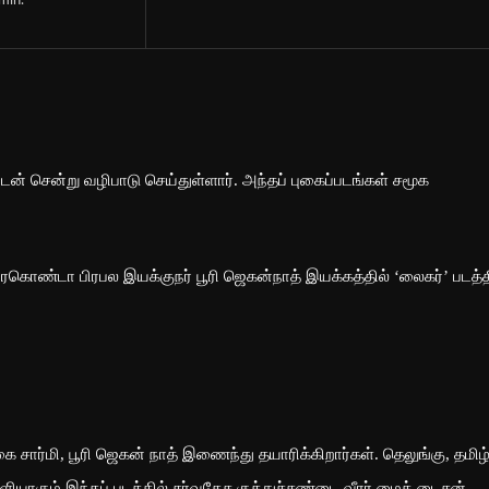
min.
டன் சென்று வழிபாடு செய்துள்ளார். அந்தப் புகைப்படங்கள் சமூக
தேவரகொண்டா பிரபல இயக்குநர் பூரி ஜெகன்நாத் இயக்கத்தில் ‘லைகர்’ படத்த
ை சார்மி, பூரி ஜெகன் நாத் இணைந்து தயாரிக்கிறார்கள். தெலுங்கு, தமிழ்
யாகும் இந்தப் படத்தில் சர்வதேச குத்துச்சண்டை வீரர் மைக் டைசன்