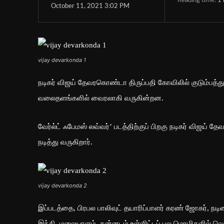
Reading time:
1
October 11, 2021 3:02 PM
vijay devarkonda 1
நடிகர் விஜய் தேவரகொண்டா திருப்பதி கோவிலில் குடும்பத்து
வலைதளங்களில் வைரலாகி வருகின்றன.
வேர்ல்ட் ஃபேமஸ் லவ்வர்’ படத்திற்குப் பிறகு நடிகர் விஜய் 
நடித்து வருகிறார்.
vijay devarkonda 2
இப்படத்தை, பிரபல பாலிவுட் தயாரிப்பாளர் கரண் ஜோகர், நடிக
இந்தி, மலையாளம், கன்னடம் உள்ளிட்டப் பல மொழிகளில் வெளி