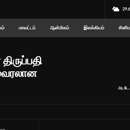
29.
ம்
மாவட்டம்
ஆன்மிகம்
இலக்கியம்
சினி
ிருப்பதி
 வைரலான
அடடே..