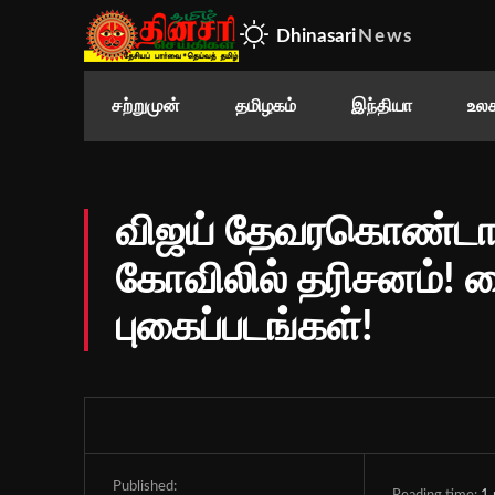
Dhinasari
News
சற்றுமுன்
தமிழகம்
இந்தியா
உலக
விஜய் தேவரகொண்டா த
கோவிலில் தரிசனம்!
புகைப்படங்கள்!
Published: