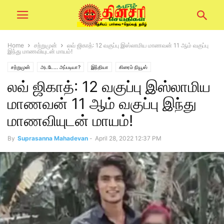
Home
சற்றுமுன்
லவ் ஜிகாத்: 12 வகுப்பு இஸ்லாமிய மாணவன் 11 ஆம் வகுப்பு
இந்து மாணவியுடன் மாயம்!
சற்றுமுன்
அடடே... அப்படியா?
இந்தியா
கிரைம் நியூஸ்
லவ் ஜிகாத்: 12 வகுப்பு இஸ்லாமிய
மாணவன் 11 ஆம் வகுப்பு இந்து
மாணவியுடன் மாயம்!
By
Suprasanna Mahadevan
-
April 28, 2022 12:37 PM