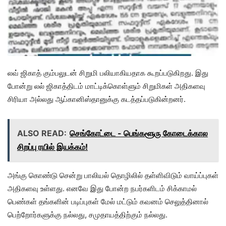
லவ் ஜிகாத் கும்பலுடன் சிறுமி பலியாகியதாக கூறப்படுகிறது. இது
போன்று லல் ஜிகாத்திடம் மாட்டிக்கொள்ளும் சிறுமிகள் அதிகளவு
சிரியா அல்லது ஆப்கானிஸ்தானுக்கு கடத்தப்படுகின்றனர்.
ALSO READ:
செங்கோட்டை - பெங்களூரு கோடைக்கால
சிறப்பு ரயில் இயக்கம்!
அங்கு கொண்டு சென்று பாலியல் தொழிலில் தள்ளிவிடும் வாய்ப்புகள்
அதிகளவு உள்ளது. எனவே இது போன்ற நபர்களிடம் சிக்காமல்
பெண்கள் தங்களின் படிப்புகள் மேல் மட்டும் கவனம் செலுத்தினால்
பெற்றோர்களுக்கு நல்லது, சமுதாயத்திற்கும் நல்லது.