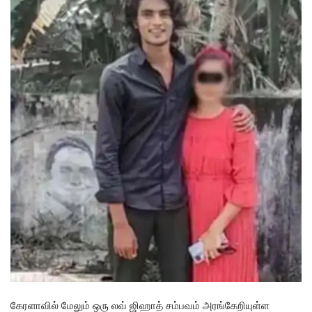
கேரளாவில் மேலும் ஒரு லவ் ஜிஹாத் சம்பவம் அரங்கேறியுள்ள