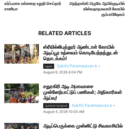
கர்ப்பமாக உள்ளதை உறுதி செய்தார்
அறந்தாங்கி அருகே ஆயிங்குடியில்
சானியா
விஸ்வநாதசுவாமி கோயில்
கும்பாபிஷேகம்
RELATED ARTICLES
ஸ்ரீவில்லிபுத்தூர் ஆண்டாள் கோயில்
ஆடிப்பூர உத்ஸவம் கொடியேற்றத்துடன்
தொடக்கம்!
Sakthi Paramasivan.k
-
மதுரை
August 6, 2026 4:04 PM
சதுரகிரி ஆடி அமாவாசை
முன்னேற்பாட்டுப் பணிகள்; அதிகாரிகள்
ஆய்வு!
Sakthi Paramasivan.k
-
ஆன்மிகச் செய்திகள்
August 4, 2026 10:00 AM
ஆடிப்பெருக்கை முன்னிட்டு சிவகாசியில்