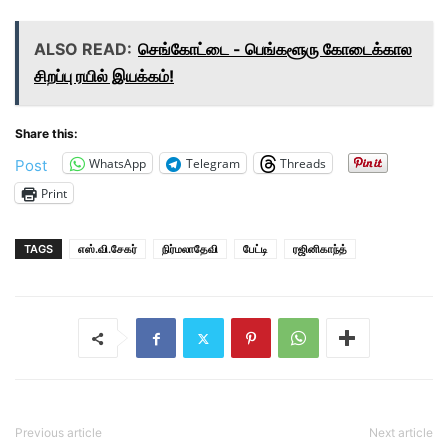
ALSO READ:
செங்கோட்டை - பெங்களூரு கோடைக்கால
சிறப்பு ரயில் இயக்கம்!
Share this:
WhatsApp
Telegram
Threads
Post
Print
TAGS
எஸ்.வி.சேகர்
நிர்மலாதேவி
பேட்டி
ரஜினிகாந்த்
Previous article
Next article